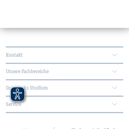
Sprechzeiten
Wei­ter­füh­ren­de In­for­ma­tio­nen
Kontakt
Unsere Fachbereiche
Quicklinks Studium
Service
Mit­glied­schaf­ten, Aus­zeich­nun­gen,