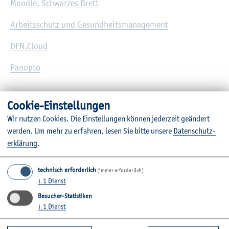
Mood­le
,
Schwar­zes Brett
Ar­beits­schutz und Ge­sund­heits­ma­nage­ment
DFN.​Cloud
Pan­op­to
Coo­kie-Ein­stel­lun­gen
Wir nut­zen Coo­kies. Die Ein­stel­lun­gen kön­nen je­der­zeit ge­än­dert
wer­den.
Um mehr zu er­fah­ren, lesen Sie bitte un­se­re
Da­ten­schut­z­
er­klä­rung
.
Wei­ter­füh­ren­de In­for­ma­tio­nen
technisch erforderlich
(immer erforderlich)
Kontakt
↓
1
Dienst
Besucher-Statistiken
Unsere Fachbereiche
↓
1
Dienst