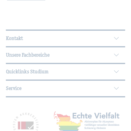
Wei­ter­füh­ren­de In­for­ma­tio­nen
Kontakt
Unsere Fachbereiche
Quicklinks Studium
Service
Mit­glied­schaf­ten, Aus­zeich­nun­gen,