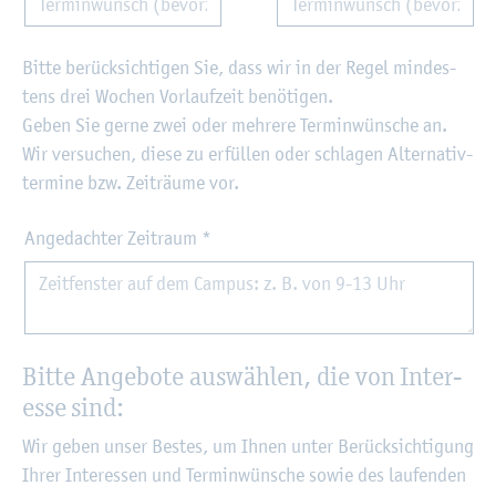
Bitte be­rück­sich­ti­gen Sie, dass wir in der Regel min­des­
tens drei Wo­chen Vor­lauf­zeit be­nö­ti­gen.
Geben Sie gerne zwei oder meh­re­re Ter­min­wün­sche an.
Wir ver­su­chen, diese zu er­fül­len oder schla­gen Al­ter­na­tiv­
ter­mi­ne bzw. Zeit­räu­me vor.
Angedachter Zeitraum
*
Bitte An­ge­bo­te aus­wäh­len, die von In­ter­
es­se sind:
Wir geben unser Bes­tes, um Ihnen unter Be­rück­sich­ti­gung
Ihrer In­ter­es­sen und Ter­min­wün­sche sowie des lau­fen­den