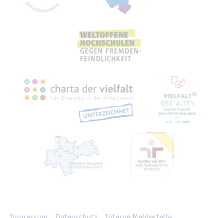
Recht­li­ches
Im­pres­sum
Da­ten­schutz
In­ter­ne Mel­de­stel­le