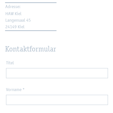
Adres­se:
HAW Kiel
Lan­gen­saal 45
24149 Kiel
Kon­takt­for­mu­lar
Titel
Vorname
*