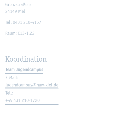
Grenz­stra­ße 5
24149 Kiel
Tel. 0431 210-4157
Raum: C13-1.22
Ko­or­di­na­ti­on
Team Ju­gend­cam­pus
E-Mail:
ju­gend­cam­pus@​haw-​kiel.​de
Tel.:
+49 431 210-1720