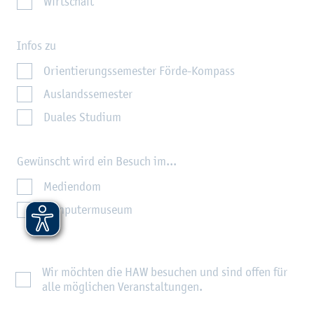
Wirtschaft
Infos zu
Orientierungssemester Förde-Kompass
Auslandssemester
Duales Studium
Gewünscht wird ein Besuch im...
Mediendom
Computermuseum
Wir möchten die HAW besuchen und sind offen für
alle möglichen Veranstaltungen.