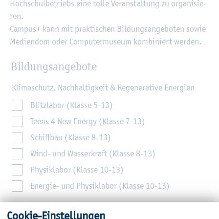
Hoch­schul­be­triebs eine tolle Ver­an­stal­tung zu or­ga­ni­sie­
ren.
Cam­pus+ kann mit prak­ti­schen Bil­dungs­an­ge­bo­ten sowie
Me­di­en­dom oder Com­pu­ter­mu­se­um kom­bi­niert wer­den.
Bil­dungs­an­ge­bo­te
Klimaschutz, Nachhaltigkeit & Regenerative Energien
Blitzlabor (Klasse 5-13)
Teens 4 New Energy (Klasse 7-13)
Schiffbau (Klasse 8-13)
Wind- und Wasserkraft (Klasse 8-13)
Physiklabor (Klasse 10-13)
Energie- und Physiklabor (Klasse 10-13)
Coo­kie-Ein­stel­lun­gen
Bau deine Zukunft