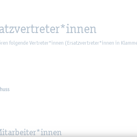
atz­ver­tre­ter*innen
ren fol­gen­de Ver­tre­ter*innen (Er­satz­ver­tre­ter*innen in Klam­m
chuss
Mit­ar­bei­ter*innen