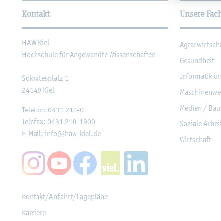
Kontakt
Unsere Fac
HAW Kiel
Agrar­wirt­sch
Hoch­schu­le für An­ge­wand­te Wis­sen­schaf­ten
Ge­sund­heit
In­for­ma­tik u
So­kra­tes­platz 1
24149
Kiel
Ma­schi­nen­we
Me­di­en / Bau
Te­le­fon:
0431 210-0
Te­le­fax:
0431 210-1900
So­zia­le Ar­be
E-Mail:
info@​haw-​kiel.​de
Wirt­schaft
Kon­takt/An­fahrt/La­ge­plä­ne
Kar­rie­re