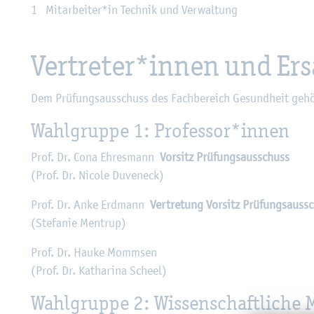
1 Mit­ar­bei­ter*in Tech­nik und Ver­wal­tung
Ver­tre­ter*innen und Er­s
Dem Prü­fungs­aus­schuss des Fach­be­reich Ge­sund­heit ge­hö­
Wahl­grup­pe 1: Pro­fes­sor*innen
Prof. Dr. Cona Eh­re­s­mann
Vor­sitz Prü­fungs­aus­schuss
(Prof. Dr. Ni­co­le Du­veneck)
Prof. Dr. Anke Erd­mann
Ver­tre­tung Vor­sitz Prü­fungs­aus­s
(Ste­fa­nie Men­trup)
Prof. Dr. Hauke Momm­sen
(Prof. Dr. Ka­tha­ri­na Scheel)
Wahl­grup­pe 2: Wis­sen­schaft­li­che 