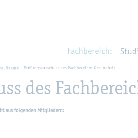
en
Zur Un­ter­na­vi­ga­ti­on sprin­gen
per­son_­se­arch
mo­ve­d_lo­ca­ti­on
Fach­be­reich:
Stud
­auf­trag­te
Prü­fungs­aus­schuss des Fach­be­reichs Ge­sund­heit
uss des Fach­be­rei
ht aus fol­gen­den Mit­glie­dern: