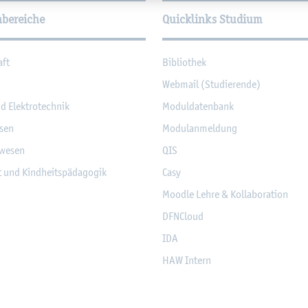
hbereiche
Quicklinks Studium
aft
Bi­blio­thek
Web­mail (Stu­die­ren­de)
nd Elek­tro­tech­nik
Mo­dul­da­ten­bank
­sen
Mo­du­l­an­mel­dung
­we­sen
QIS
it und Kind­heits­päd­ago­gik
Casy
Mood­le Lehre & Kol­la­bo­ra­ti­on
DF­NCloud
IDA
HAW In­tern