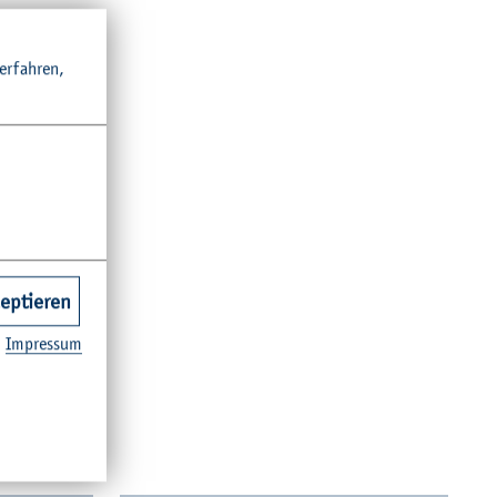
r­fah­ren,
zeptieren
Im­pres­sum