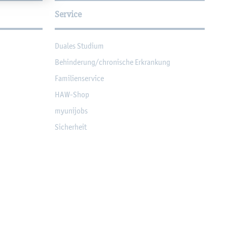
Service
Dua­les Stu­di­um
Be­hin­de­rung/chro­ni­sche Er­kran­kung
Fa­mi­li­en­ser­vice
HAW-Shop
myu­ni­jobs
Si­cher­heit