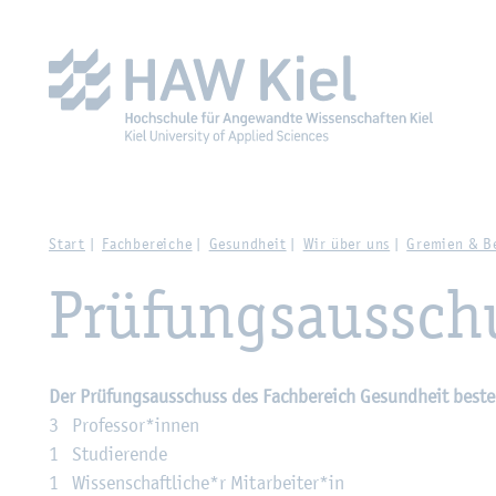
Zur Haupt­na­vi­ga­ti­on sprin­gen
Zum Haupt­in­halt sprin­g
Start
Fach­be­rei­che
Ge­sund­heit
Wir über uns
Gre­mi­en & Be
Prü­fungs­aus­sch
Der Prü­fungs­aus­schuss des Fach­be­reich Ge­sund­heit be­ste
3 Pro­fes­sor*innen
1 Stu­die­ren­de
1 Wis­sen­schaft­li­che*r Mit­ar­bei­ter*in