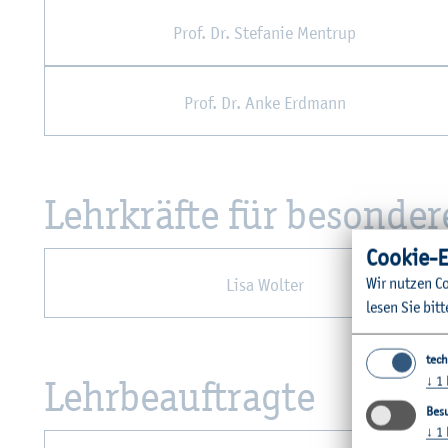
Prof. Dr. Ste­fa­nie Men­trup
Prof. Dr. Anke Erd­mann
Lehr­kräf­te für be­son­de­
Coo­kie-E
Wir nut­zen Co
Lisa Wol­ter
lesen Sie bitt
tech
Lehr­be­auf­trag­te
↓
1
Besu
↓
1