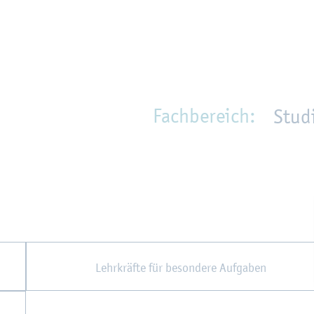
en
Zur Un­ter­na­vi­ga­ti­on sprin­gen
per­son_­se­arch
mo­ve­d_lo­ca­ti­on
Fach­be­reich:
Stud
Lehr­kräf­te für be­son­de­re Auf­ga­ben