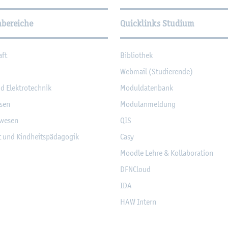
­tio­nen
hbereiche
Quicklinks Studium
aft
Bi­blio­thek
Web­mail (Stu­die­ren­de)
nd Elek­tro­tech­nik
Mo­dul­da­ten­bank
­sen
Mo­du­l­an­mel­dung
­we­sen
QIS
it und Kind­heits­päd­ago­gik
Casy
Mood­le Lehre & Kol­la­bo­ra­ti­on
DF­NCloud
IDA
HAW In­tern