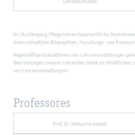
Lehr­be­auf­trag­te
Im Stu­di­en­gang Pfle­ge leh­ren haupt­amt­li­che Do­zen­tin­nen
Un­ter­schied­li­che Bio­gra­phi­en, For­schungs- und Pra­xis­s
Re­gel­mä­ßi­ge Eva­lua­tio­nen von Lehr­ver­an­stal­tun­gen ge
Be­ur­tei­lun­gen un­se­rer Leh­ren­den sowie zu in­halt­li­chen,
von Lehr­ver­an­stal­tun­gen.
Pro­fes­so­res
Prof. Dr. Ka­tha­ri­na Scheel