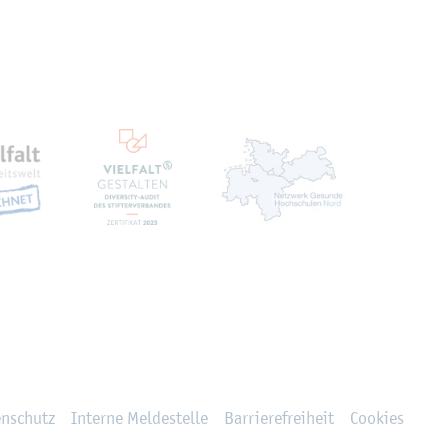
ten
en­schutz
In­ter­ne Mel­de­stel­le
Bar­rie­re­frei­heit
Coo­kies