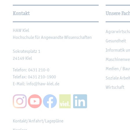
Wei­ter­füh­ren­de In­for­ma
Kontakt
Unsere Fac
HAW Kiel
Agrar­wirt­sch
Hoch­schu­le für An­ge­wand­te Wis­sen­schaf­ten
Ge­sund­heit
In­for­ma­tik u
So­kra­tes­platz 1
24149
Kiel
Ma­schi­nen­we
Me­di­en / Bau
Te­le­fon:
0431 210-0
Te­le­fax:
0431 210-1900
So­zia­le Ar­be
E-Mail:
info@​haw-​kiel.​de
Wirt­schaft
Kon­takt/An­fahrt/La­ge­plä­ne