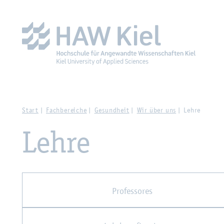
Zur Haupt­na­vi­ga­ti­on sprin­gen
Zum Haupt­in­halt sprin­g
Start
Fach­be­rei­che
Ge­sund­heit
Wir über uns
Lehre
Lehre
Pro­fes­so­res