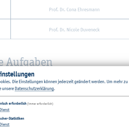
Prof. Dr. Cona Eh­re­s­mann
Prof. Dr. Ni­co­le Du­veneck
re Auf­ga­ben
in­stel­lun­gen
o­kies. Die Ein­stel­lun­gen kön­nen je­der­zeit ge­än­dert wer­den.
Um mehr zu e
Tanja Leh­nen
e un­se­re
Da­ten­schut­z­er­klä­rung
.
nisch erforderlich
(immer erforderlich)
Dienst
cher-Statistiken
Dienst