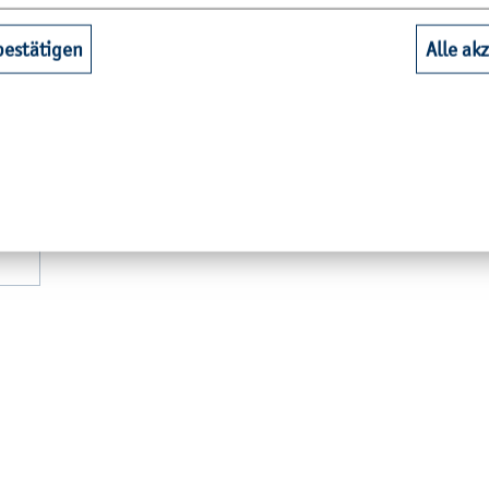
Lars Hüls­mei­er
bestätigen
Alle ak
Stef­fen Bä­ren­waldt
M.​Sc. Clau­dia Szyca