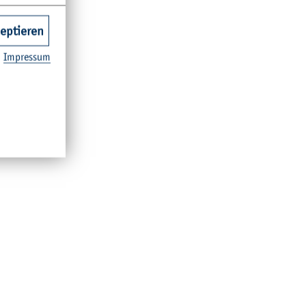
zeptieren
Im­pres­sum