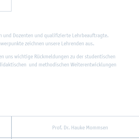
 und Do­zen­ten und qua­li­fi­zier­te Lehr­be­auf­trag­te.
chwer­punk­te zeich­nen un­se­re Leh­ren­den aus.
ben uns wich­ti­ge Rück­mel­dun­gen zu der stu­den­ti­schen
 di­dak­ti­schen und me­tho­di­schen Wei­ter­ent­wick­lun­gen
Prof. Dr. Hauke Momm­sen