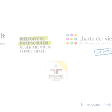
eich­nun­gen, Part­ner­schaf­
Im­pres­sum
Da­t