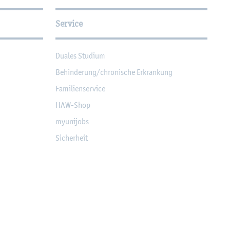
Service
Dua­les Stu­di­um
Be­hin­de­rung/chro­ni­sche Er­kran­kung
Fa­mi­li­en­ser­vice
HAW-Shop
myu­ni­jobs
Si­cher­heit