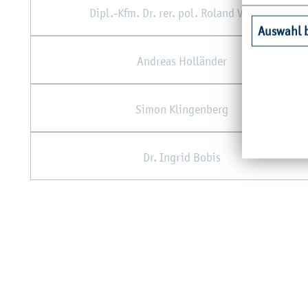
Dipl.-Kfm. Dr. rer. pol. Ro­land Ventz­ke
Auswahl 
An­dre­as Hol­län­der
Simon Klin­gen­berg
Dr. In­grid Bobis