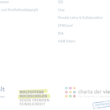
­we­sen
QIS
it und Kind­heits­päd­ago­gik
Casy
Mood­le Lehre & Kol­la­bo­ra­ti­on
DF­NCloud
IDA
HAW In­tern
eich­nun­gen, Part­ner­schaf­