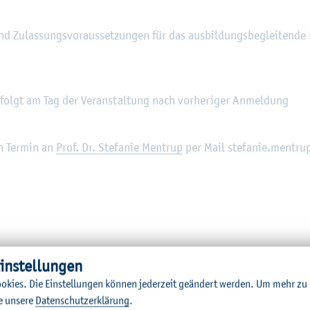
 und Zu­las­sungs­vor­aus­set­zun­gen für das aus­bil­dungs­be­glei­ten­de 
folgt am Tag der Ver­an­stal­tung nach vor­he­ri­ger An­mel­dung
en Ter­min an
Prof. Dr. Ste­fa­nie Men­trup
per Mail ste­fa­nie.​mentru
in­stel­lun­gen
o­kies. Die Ein­stel­lun­gen kön­nen je­der­zeit ge­än­dert wer­den.
Um mehr zu e
e un­se­re
Da­ten­schut­z­er­klä­rung
.