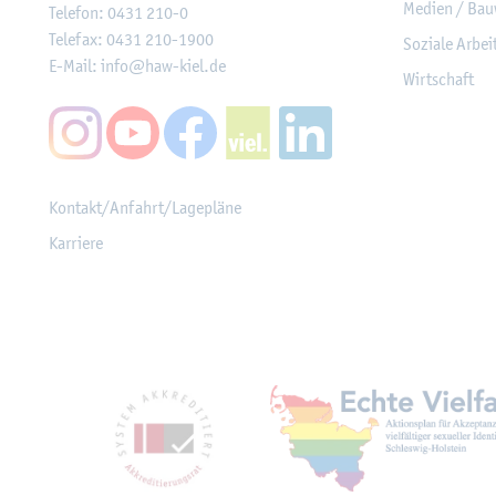
Me­di­en / Bau
Te­le­fon:
0431 210-0
Te­le­fax:
0431 210-1900
So­zia­le Ar­be
E-Mail:
info@​haw-​kiel.​de
Wirt­schaft
Kon­takt/An­fahrt/La­ge­plä­ne
Kar­rie­re
Mit­glied­schaf­ten, Aus­z