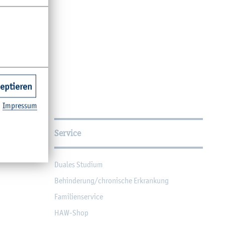
zeptieren
Im­pres­sum
Service
Dua­les Stu­di­um
Be­hin­de­rung/chro­ni­sche Er­kran­kung
Fa­mi­li­en­ser­vice
HAW-Shop