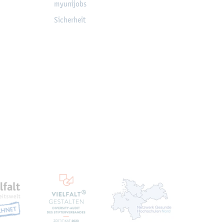
myu­ni­jobs
Si­cher­heit
ten