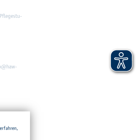
Pfle­ge­stu­
p@​haw-​
r­fah­ren,