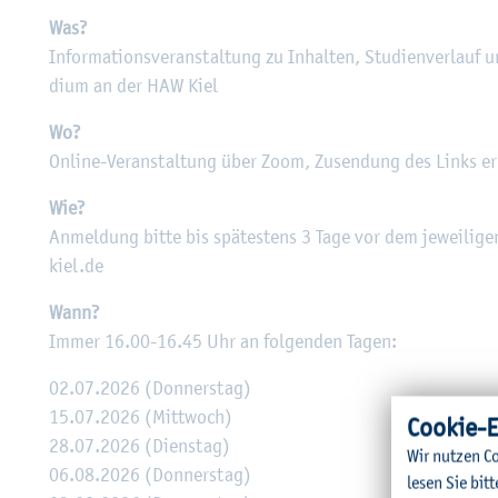
Was?
In­for­ma­ti­ons­ver­an­stal­tung zu In­hal­ten, Stu­di­en­ver­lauf
di­um an der HAW Kiel
Wo?
On­line-Ver­an­stal­tung über Zoom, Zu­sen­dung des Links er­
Wie?
An­mel­dung bitte bis spä­tes­tens 3 Tage vor dem je­wei­li­g
kiel.​de
Wann?
Immer 16.00-16.45 Uhr an fol­gen­den Tagen:
02.07.2026 (Don­ners­tag)
15.07.2026 (Mitt­woch)
Coo­kie-E
28.07.2026 (Diens­tag)
Wir nut­zen Co
06.08.2026 (Don­ners­tag)
lesen Sie bitt