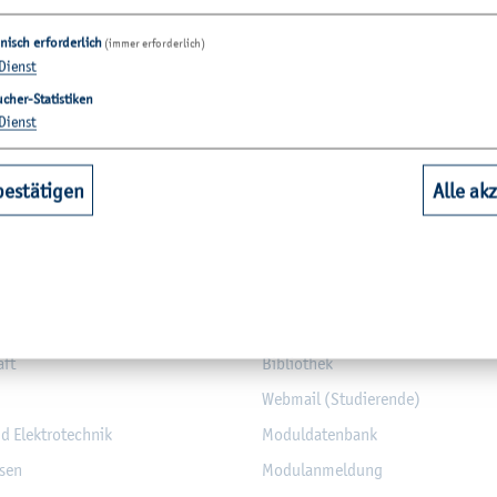
nisch erforderlich
(immer erforderlich)
Dienst
cher-Statistiken
Dienst
bestätigen
Alle ak
­tio­nen
hbereiche
Quicklinks Studium
aft
Bi­blio­thek
Web­mail (Stu­die­ren­de)
nd Elek­tro­tech­nik
Mo­dul­da­ten­bank
­sen
Mo­du­l­an­mel­dung