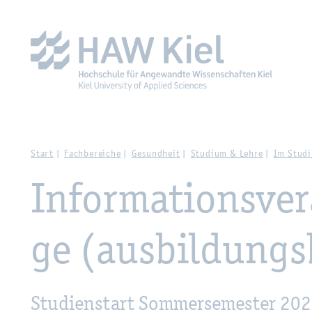
Zur Haupt­na­vi­ga­ti­on sprin­gen
Zum Haupt­in­halt sprin­g
Start
Fach­be­rei­che
Ge­sund­heit
Stu­di­um & Lehre
Im Stu­di
In­for­ma­ti­ons­v
ge (aus­bil­dungs­
Stu­di­en­start Som­mer­se­mes­ter 20