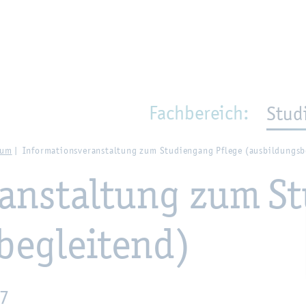
en
Zur Un­ter­na­vi­ga­ti­on sprin­gen
per­son_­se­arch
mo­ve­d_lo­ca­ti­on
Fach­be­reich:
Stud
­um
In­for­ma­ti­ons­ver­an­stal­tung zum Stu­di­en­gang Pfle­ge (aus­bil­dungs­b
er­an­stal­tung zum S
be­glei­tend)
27