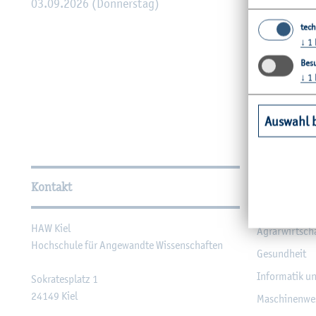
03.09.2026 (Don­ners­tag)
tech
↓
1
Besu
↓
1
Auswahl 
Wei­ter­füh­ren­de In­for­ma
Kontakt
Unsere Fac
HAW Kiel
Agrar­wirt­sch
Hoch­schu­le für An­ge­wand­te Wis­sen­schaf­ten
Ge­sund­heit
In­for­ma­tik u
So­kra­tes­platz 1
24149
Kiel
Ma­schi­nen­we