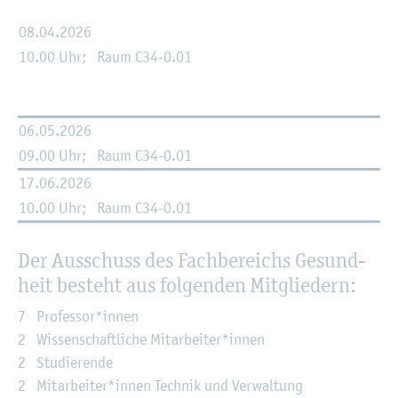
08.04.2026
10.00 Uhr; Raum C34-0.01
06.05.2026
09.00 Uhr; Raum C34-0.01
17.06.2026
10.00 Uhr; Raum C34-0.01
Der Aus­schuss des Fach­be­reichs Ge­sund­
heit be­steht aus fol­gen­den Mit­glie­dern:
7 Pro­fes­sor*innen
2 Wis­sen­schaft­li­che Mit­ar­bei­ter*innen
2 Stu­die­ren­de
2 Mit­ar­bei­ter*innen Tech­nik und Ver­wal­tung