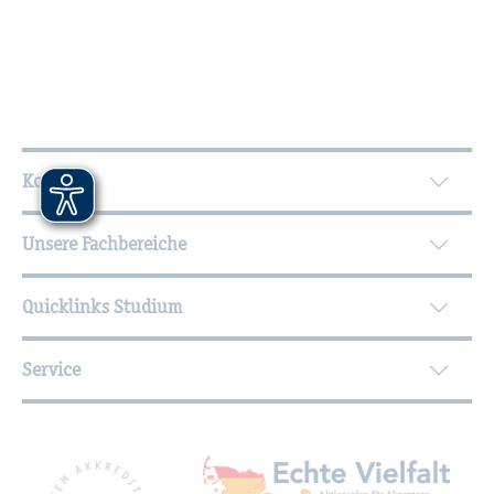
Wei­ter­füh­ren­de In­for­ma­tio­nen
Kontakt
Unsere Fachbereiche
Quicklinks Studium
Service
Mit­glied­schaf­ten, Aus­zeich­nun­gen,