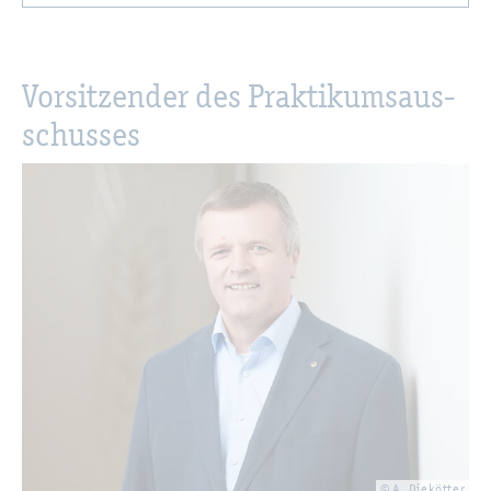
Vor­sit­zen­der des Prak­ti­kums­aus­
schus­ses
© A. Die­köt­ter