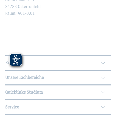
24783 Os­ter­rön­feld
Raum: A01-0.01
Wei­ter­füh­ren­de In­for­ma­tio­nen
Kontakt
Unsere Fachbereiche
Quicklinks Studium
Service