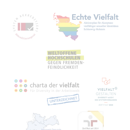
Mit­glied­schaf­ten, Aus­zeich­nun­gen,