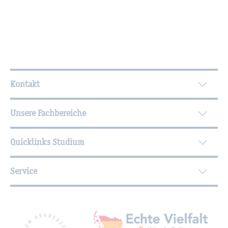
Wei­ter­füh­ren­de In­for­ma­tio­nen
Kontakt
Unsere Fachbereiche
Quicklinks Studium
Service
Mit­glied­schaf­ten, Aus­zeich­nun­gen,