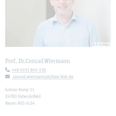
© P. Knitt­ler
Prof. Dr.
Con­rad Wier­mann
Te­le­fon:
+49 4331 845-130
E-Mail:
con­rad.wier­mann(at)haw-kiel.de
Grü­ner Kamp 11
24783 Os­ter­rön­feld
Raum: A01-0.24