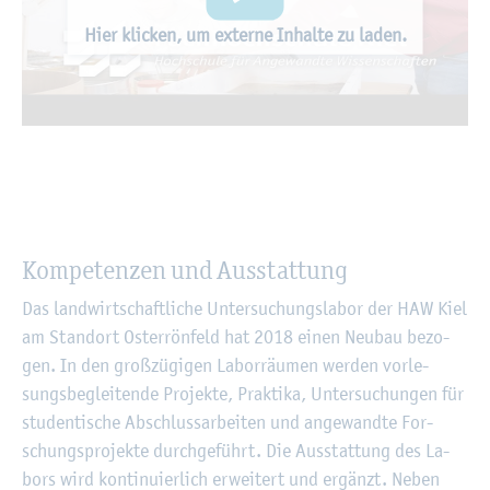
Hier kli­cken, um ex­ter­ne In­hal­te zu laden.
Kom­pe­ten­zen und Aus­stat­tung
Das land­wirt­schaft­li­che Un­ter­su­chungs­la­bor der HAW Kiel
am Stand­ort Os­ter­rön­feld hat 2018 einen Neu­bau be­zo­
gen. In den gro­ß­zü­gi­gen La­bor­räu­men wer­den vor­le­
sungs­be­glei­ten­de Pro­jek­te, Prak­ti­ka, Un­ter­su­chun­gen für
stu­den­ti­sche Ab­schluss­ar­bei­ten und an­ge­wand­te For­
schungs­pro­jek­te durch­ge­führt. Die Aus­stat­tung des La­
bors wird kon­ti­nu­ier­lich er­wei­tert und er­gänzt. Neben