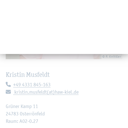
© P. Knitt­ler
Kris­tin Mus­feldt
Te­le­fon:
+49 4331 845-163
E-Mail:
kris­tin.mus­feldt(at)haw-kiel.de
Grü­ner Kamp 11
24783 Os­ter­rön­feld
Raum: A02-0.27