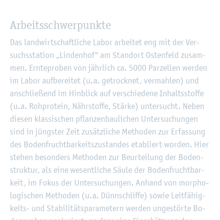
Ar­beits­schwer­punk­te
Das land­wirt­schaft­li­che Labor ar­bei­tet eng mit der Ver­
suchs­sta­ti­on „Lin­den­hof“ am Stand­ort Os­ten­feld zu­sam­
men. Ern­te­pro­ben von jähr­lich ca. 5000 Par­zel­len wer­den
im Labor auf­be­rei­tet (u.a. ge­trock­net, ver­mah­len) und
an­schlie­ßend im Hin­blick auf ver­schie­de­ne In­halts­stof­fe
(u.a. Roh­pro­te­in, Nähr­stof­fe, Stär­ke) un­ter­sucht. Neben
die­sen klas­si­schen pflan­zen­bau­li­chen Un­ter­su­chun­gen
sind in jüngs­ter Zeit zu­sätz­li­che Me­tho­den zur Er­fas­sung
des Bo­den­frucht­bar­keits­zu­stan­des eta­bliert wor­den. Hier
ste­hen be­son­ders Me­tho­den zur Be­ur­tei­lung der Bo­den­
struk­tur, als eine we­sent­li­che Säule der Bo­den­frucht­bar­
keit, im Fokus der Un­ter­su­chun­gen. An­hand von mor­pho­
lo­gi­schen Me­tho­den (u.a. Dünn­schlif­fe) sowie Leit­fä­hig­
keits- und Sta­bi­li­täts­pa­ra­me­tern wer­den un­ge­stör­te Bo­