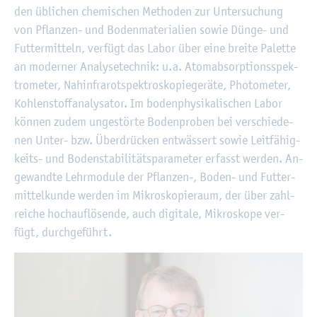
den üb­li­chen che­mi­schen Me­tho­den zur Un­ter­su­chung
von Pflan­zen- und Bo­den­ma­te­ria­li­en sowie Dünge- und
Fut­ter­mit­teln, ver­fügt das Labor über eine brei­te Pa­let­te
an mo­der­ner Ana­ly­se­tech­nik: u.a. Ato­m­ab­sorp­ti­ons­spek­
tro­me­ter, Na­hin­fra­rot­spek­tro­sko­pie­ge­rä­te, Pho­to­me­ter,
Koh­len­stoff­ana­ly­sa­tor. Im bo­den­phy­si­ka­li­schen Labor
kön­nen zudem un­ge­stör­te Bo­den­pro­ben bei ver­schie­de­
nen Unter- bzw. Über­drü­cken ent­wäs­sert sowie Leit­fä­hig­
keits- und Bo­den­sta­bi­li­täts­pa­ra­me­ter er­fasst wer­den. An­
ge­wand­te Lehr­mo­du­le der Pflan­zen-, Boden- und Fut­ter­
mit­tel­kun­de wer­den im Mi­kro­sko­pieraum, der über zahl­
rei­che hoch­auf­lö­sen­de, auch di­gi­ta­le, Mi­kro­sko­pe ver­
fügt, durch­ge­führt.