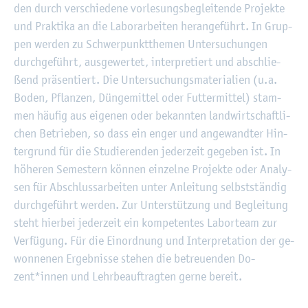
den durch ver­schie­de­ne vor­le­sungs­be­glei­ten­de Pro­jek­te
und Prak­ti­ka an die La­bor­ar­bei­ten her­an­ge­führt. In Grup­
pen wer­den zu Schwer­punkt­the­men Un­ter­su­chun­gen
durch­ge­führt, aus­ge­wer­tet, in­ter­pre­tiert und ab­schlie­
ßend prä­sen­tiert. Die Un­ter­su­chungs­ma­te­ria­li­en (u.a.
Boden, Pflan­zen, Dün­ge­mit­tel oder Fut­ter­mit­tel) stam­
men häu­fig aus ei­ge­nen oder be­kann­ten land­wirt­schaft­li­
chen Be­trie­ben, so dass ein enger und an­ge­wand­ter Hin­
ter­grund für die Stu­die­ren­den je­der­zeit ge­ge­ben ist. In
hö­he­ren Se­mes­tern kön­nen ein­zel­ne Pro­jek­te oder Ana­ly­
sen für Ab­schluss­ar­bei­ten unter An­lei­tung selbst­stän­dig
durch­ge­führt wer­den. Zur Un­ter­stüt­zung und Be­glei­tung
steht hier­bei je­der­zeit ein kom­pe­ten­tes La­bor­team zur
Ver­fü­gung. Für die Ein­ord­nung und In­ter­pre­ta­ti­on der ge­
won­ne­nen Er­geb­nis­se ste­hen die be­treu­en­den Do­
zent*innen und Lehr­be­auf­trag­ten gerne be­reit.