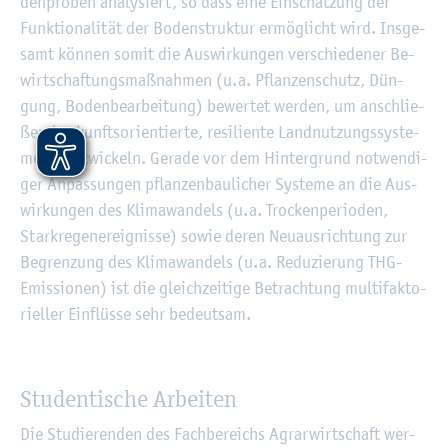
den­pro­ben ana­ly­siert, so dass eine Ein­schät­zung der
Funk­tio­na­li­tät der Bo­den­struk­tur er­mög­licht wird. Ins­ge­
samt kön­nen somit die Aus­wir­kun­gen ver­schie­de­ner Be­
wirt­schaf­tungs­maß­nah­men (u.a. Pflan­zen­schutz, Dün­
gung, Bo­den­be­ar­bei­tung) be­wer­tet wer­den, um an­schlie­
ßend zu­kunfts­ori­en­tier­te, re­si­li­en­te Land­nut­zungs­sys­te­
me zu ent­wi­ckeln. Ge­ra­de vor dem Hin­ter­grund not­wen­di­
ger An­pas­sun­gen pflan­zen­bau­li­cher Sys­te­me an die Aus­
wir­kun­gen des Kli­ma­wan­dels (u.a. Tro­cken­pe­ri­oden,
Stark­re­ge­n­er­eig­nis­se) sowie deren Neu­aus­rich­tung zur
Be­gren­zung des Kli­ma­wan­dels (u.a. Re­du­zie­rung THG-
Emis­sio­nen) ist die gleich­zei­ti­ge Be­trach­tung mul­ti­fak­to­
ri­el­ler Ein­flüs­se sehr be­deut­sam.
Stu­den­ti­sche Ar­bei­ten
Die Stu­die­ren­den des Fach­be­reichs Agrar­wirt­schaft wer­