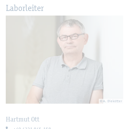
La­bor­lei­ter
© A. Die­köt­ter
Hart­mut Ott