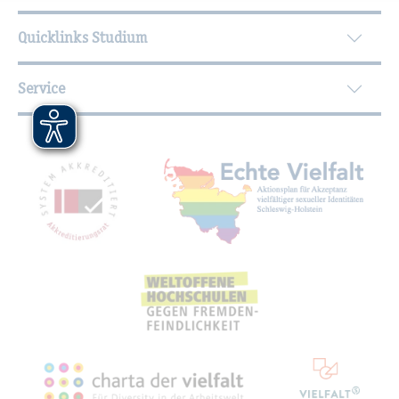
Quicklinks Studium
Service
Mit­glied­schaf­ten, Aus­zeich­nun­gen,