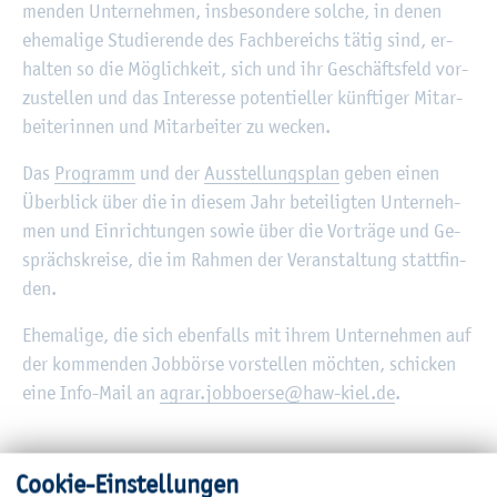
men­den Un­ter­neh­men, ins­be­son­de­re sol­che, in denen
ehe­ma­li­ge Stu­die­ren­de des Fach­be­reichs tätig sind, er­
hal­ten so die Mög­lich­keit, sich und ihr Ge­schäfts­feld vor­
zu­stel­len und das In­ter­es­se po­ten­ti­el­ler künf­ti­ger Mit­ar­
bei­te­rin­nen und Mit­ar­bei­ter zu we­cken.
Das
Pro­gramm
und der
Aus­stel­lungs­plan
geben einen
Über­blick über die in die­sem Jahr be­tei­lig­ten Un­ter­neh­
men und Ein­rich­tun­gen sowie über die Vor­trä­ge und Ge­
sprächs­krei­se, die im Rah­men der Ver­an­stal­tung statt­fin­
den.
Ehe­ma­li­ge, die sich eben­falls mit ihrem Un­ter­neh­men auf
der kom­men­den Job­bör­se vor­stel­len möch­ten, schi­cken
eine Info-Mail an
agrar.​jobboerse@​haw-​kiel.​de
.
Coo­kie-Ein­stel­lun­gen