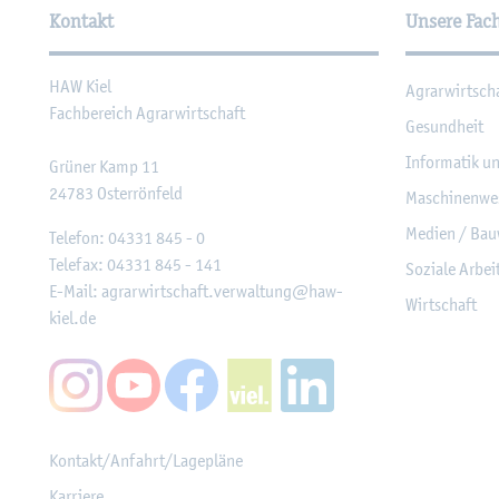
Kontakt
Unsere Fac
HAW Kiel
Agrar­wirt­sch
Fach­be­reich Agrar­wirt­schaft
Ge­sund­heit
In­for­ma­tik u
Grü­ner Kamp 11
24783
Os­ter­rön­feld
Ma­schi­nen­we
Me­di­en / Bau
Te­le­fon:
04331 845 - 0
Te­le­fax:
04331 845 - 141
So­zia­le Ar­be
E-Mail:
agrar­wirt­schaft.​verwaltung@​haw-​
Wirt­schaft
kiel.​de
Kon­takt/An­fahrt/La­ge­plä­ne
Kar­rie­re