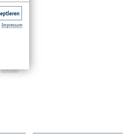
von En­er­
zeptieren
ur­den auf
n mit
Im­pres­sum
en wur­den
r Nord­deut­
­ren Brei­
pe­zi­el­le
die Er­stel­
 schlie­ß­