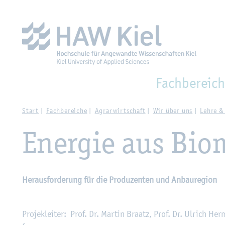
Zur Haupt­na­vi­ga­ti­on sprin­gen
Zum Haupt­in­halt sprin­g
Fach­be­reich
Start
Fach­be­rei­che
Agrar­wirt­schaft
Wir über uns
Lehre &
En­er­gie aus Bio­
Her­aus­for­de­rung für die Pro­du­zen­ten und An­bau­re­gi­on
Pro­je­k­lei­ter: Prof. Dr. Mar­tin Braatz, Prof. Dr. Ul­rich He