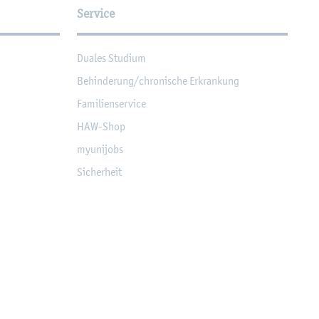
Service
Dua­les Stu­di­um
Be­hin­de­rung/chro­ni­sche Er­kran­kung
Fa­mi­li­en­ser­vice
HAW-Shop
myu­ni­jobs
Si­cher­heit