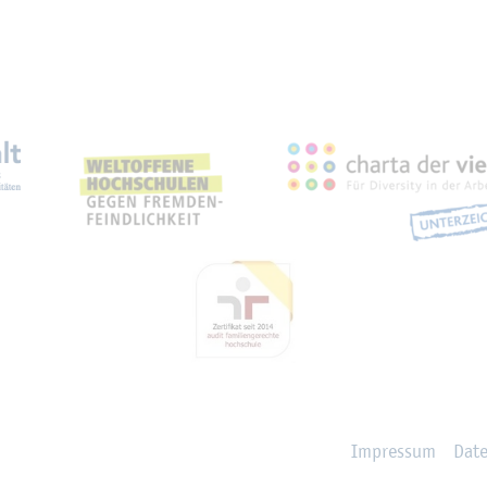
eich­nun­gen, Part­ner­schaf­
Im­pres­sum
Da­t