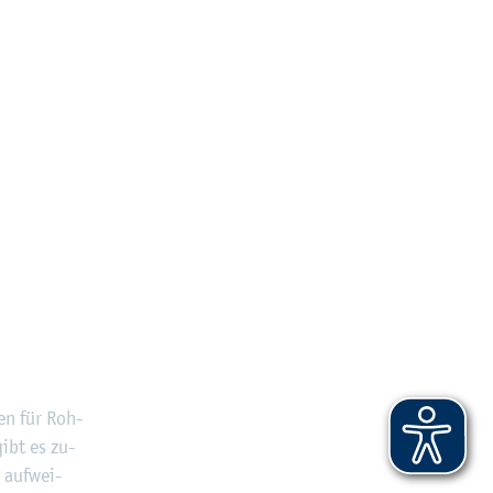
sen für Roh-
gibt es zu­
n auf­wei­