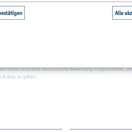
 der An­bau­eig­nung und Leis­tungs­fä­hig­keit spe­zi­el­ler Sor­ten 
bestätigen
Alle ak
ucht­fol­gen für die Nut­zung in Bio­gas­an­la­gen. Im Teil­pro­jekt I w
chaft in Os­ten­feld im Herbst 2006 un­ter­schied­li­che Frucht­fol­ge
s) sowie dif­fe­ren­zier­ten Aus­saat­zei­ten eta­bliert. Die Kul­tu­r
tet. Be­reits aus­ge­wer­te­te Er­geb­nis­se aus Vor­ver­su­chen mit de
bi­li­tät der Leis­tungs­fä­hig­keit von Sorg­hum-Ge­no­ty­pen in un­se
 unter Pra­xis­be­din­gun­gen auf land­wirt­schaft­li­chen Be­trie­ben s
rüft (Damm­kul­tur, Fo­li­en­an­bau, Drill-, Eng-, Nor­mal­saat). Über 
er Ver­fah­ren wird eine öko­no­mi­sche Be­wer­tung vor­ge­nom­men, um
 den Anbau zu geben.
­tio­nen