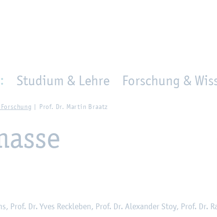
en
Zur Un­ter­na­vi­ga­ti­on sprin­gen
per­son_­se­arch
mo­ve­d_lo­ca­ti­on
:
Studium & Lehre
Forschung & Wiss
 For­schung
Prof. Dr. Mar­tin Braatz
mas­se
rms, Prof. Dr. Yves Reck­le­ben, Prof. Dr. Alex­an­der Stoy, Prof. Dr. R