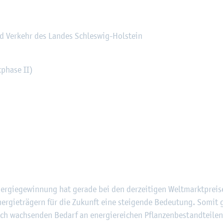
 und Ver­kehr des Lan­des Schles­wig-Hol­stein
pha­se II)
r­gie­ge­win­nung hat ge­ra­de bei den der­zei­ti­gen Welt­markt­prei­
­er­gie­trä­gern für die Zu­kunft eine stei­gen­de Be­deu­tung. Somit 
ich wach­sen­den Be­darf an en­er­gie­rei­chen Pflan­zen­be­stand­tei­le