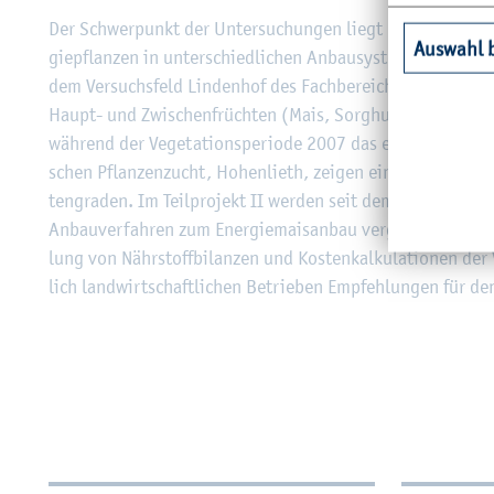
Der Schwer­punkt der Un­ter­su­chun­gen liegt bei der Prü­fung
Auswahl 
gie­pflan­zen in un­ter­schied­li­chen An­bau­sys­te­men bzw. Fr
dem Ver­suchs­feld Lin­den­hof des Fach­be­reichs Agrar­wirt­s
Haupt- und Zwi­schen­früch­ten (Mais, Sorg­hum, Ge­trei­de, Gra
wäh­rend der Ve­ge­ta­ti­ons­pe­ri­ode 2007 das erste Mal beern­
schen Pflan­zen­zucht, Ho­hen­lieth, zei­gen eine große Va­ria­
ten­gra­den. Im Teil­pro­jekt II wer­den seit dem Früh­jahr 2007
An­bau­ver­fah­ren zum En­er­gie­mais­an­bau ver­glei­chend ge­p
lung von Nähr­stoff­bi­lan­zen und Kos­ten­kal­ku­la­tio­nen d
lich land­wirt­schaft­li­chen Be­trie­ben Emp­feh­lun­gen für
Wei­ter­füh­ren­de In­for­ma