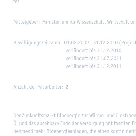
fes
Mit­tel­ge­ber: Mi­nis­te­ri­um für Wis­sen­schaft, Wirt­schaft
Be­wil­li­gungs­zeit­raum: 01.02.2009 - 31.12.2010 (Pro­jekt­
ver­län­gert bis 31.12.2010
ver­län­gert bis 31.07.2011
ver­län­gert bis 31.12.2011
An­zahl der Mit­ar­bei­ter: 2
Der Zun­kunfts­markt Bio­en­er­gie zur Wärme- und Elek­tro­en­e
Öl und das ab­seh­ba­re Ende der Ver­sor­gung mit fos­si­len En
neh­mend mehr Bio­en­er­gie­an­la­gen, die einen kon­ti­nu­ier­l