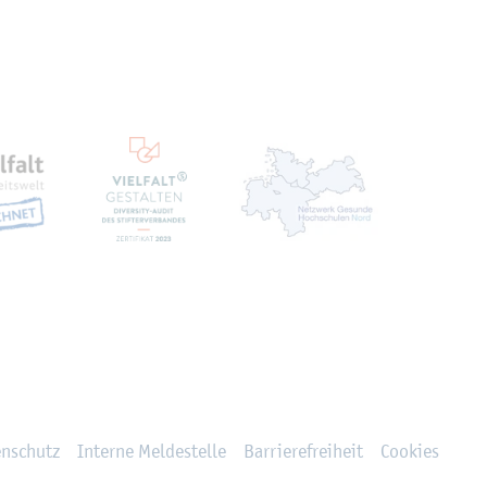
ten
en­schutz
In­ter­ne Mel­de­stel­le
Bar­rie­re­frei­heit
Coo­kies