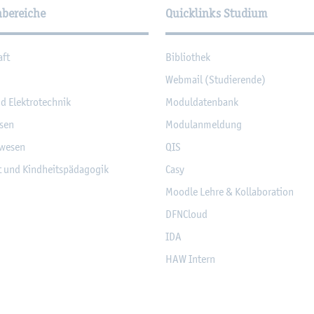
hbereiche
Quicklinks Studium
aft
Bi­blio­thek
Web­mail (Stu­die­ren­de)
nd Elek­tro­tech­nik
Mo­dul­da­ten­bank
­sen
Mo­du­l­an­mel­dung
­we­sen
QIS
it und Kind­heits­päd­ago­gik
Casy
Mood­le Lehre & Kol­la­bo­ra­ti­on
DF­NCloud
IDA
HAW In­tern