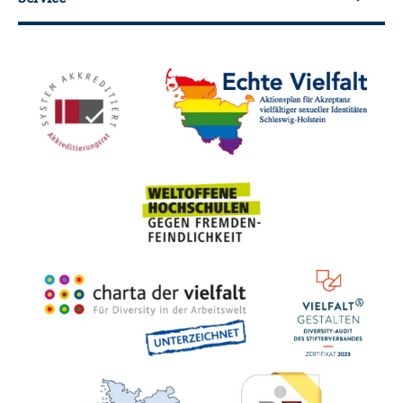
Mit­glied­schaf­ten, Aus­zeich­nun­gen,