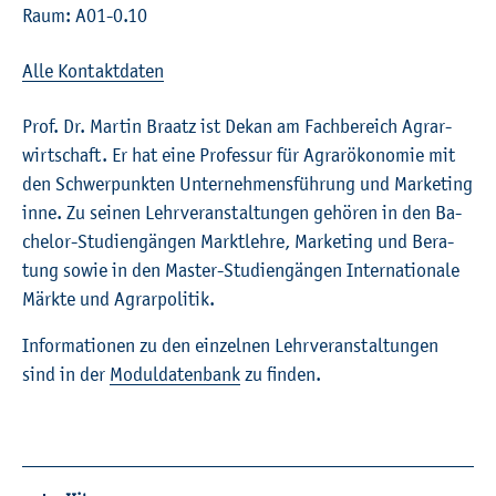
Raum: A01-0.10
Alle Kon­takt­da­ten
Prof. Dr. Mar­tin Braatz ist Dekan am Fach­be­reich Agrar­
wirt­schaft. Er hat eine Pro­fes­sur für Agrar­öko­no­mie mit
den Schwer­punk­ten Un­ter­neh­mens­füh­rung und Mar­ke­ting
inne. Zu sei­nen Lehr­ver­an­stal­tun­gen ge­hö­ren in den Ba­
che­lor-Stu­di­en­gän­gen Markt­leh­re, Mar­ke­ting und Be­ra­
tung sowie in den Mas­ter-Stu­di­en­gän­gen In­ter­na­tio­na­le
Märk­te und Agrar­po­li­tik.
In­for­ma­tio­nen zu den ein­zel­nen Lehr­ver­an­stal­tun­gen
sind in der
Mo­dul­da­ten­bank
zu fin­den.