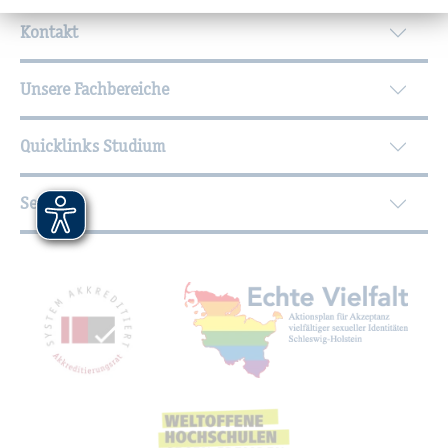
Wei­ter­füh­ren­de In­for­ma­tio­nen
Kontakt
Unsere Fachbereiche
Quicklinks Studium
Service
Mit­glied­schaf­ten, Aus­zeich­nun­gen,