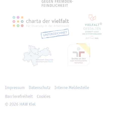
Recht­li­ches
Im­pres­sum
Da­ten­schutz
In­ter­ne Mel­de­stel­le
Bar­rie­re­frei­heit
Coo­kies
© 2026 HAW Kiel