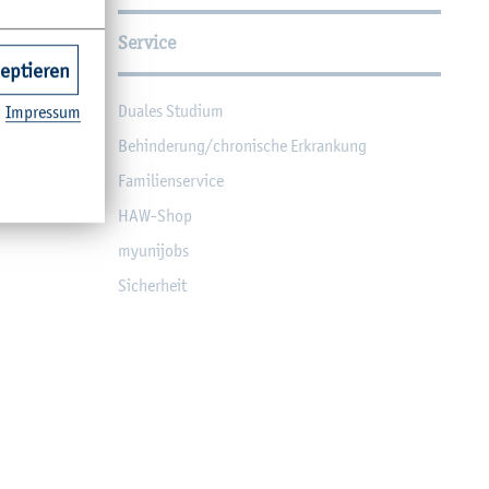
Service
zeptieren
Dua­les Stu­di­um
Im­pres­sum
Be­hin­de­rung/chro­ni­sche Er­kran­kung
Fa­mi­li­en­ser­vice
HAW-Shop
myu­ni­jobs
Si­cher­heit