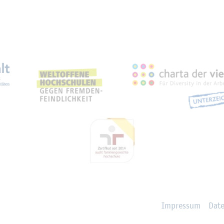
eich­nun­gen, Part­ner­schaf­
Im­pres­sum
Da­t