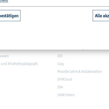
­tio­nen
Dienst
hbereiche
Quicklinks Studium
bestätigen
Alle ak
aft
Bi­blio­thek
Web­mail (Stu­die­ren­de)
nd Elek­tro­tech­nik
Mo­dul­da­ten­bank
­sen
Mo­du­l­an­mel­dung
­we­sen
QIS
it und Kind­heits­päd­ago­gik
Casy
Mood­le Lehre & Kol­la­bo­ra­ti­on
DF­NCloud
IDA
HAW In­tern