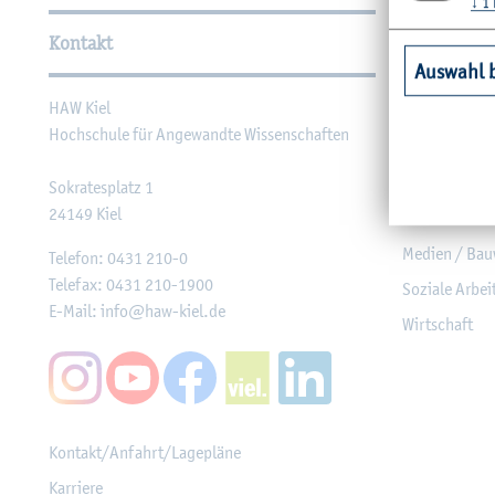
Wei­ter­füh­ren­de In­for­ma
↓
1
Kontakt
Unsere Fac
Auswahl 
HAW Kiel
Agrar­wirt­sch
Hoch­schu­le für An­ge­wand­te Wis­sen­schaf­ten
Ge­sund­heit
In­for­ma­tik u
So­kra­tes­platz 1
24149
Kiel
Ma­schi­nen­we
Me­di­en / Bau
Te­le­fon:
0431 210-0
Te­le­fax:
0431 210-1900
So­zia­le Ar­be
E-Mail:
info@​haw-​kiel.​de
Wirt­schaft
Kon­takt/An­fahrt/La­ge­plä­ne
Kar­rie­re