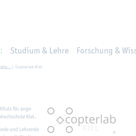
en
Zur Un­ter­na­vi­ga­ti­on sprin­gen
per­son_­se­arch
mo­ve­d_lo­ca­ti­on
:
Studium & Lehre
Forschung & Wiss
and­te…
Cop­ter­lab Kiel
i­tuts für an­ge­
­hoch­schu­le Kiel.
en­de und Leh­ren­de
©