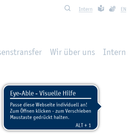
Such­ben
Leich­te Spra­che
Ge­bär­den­spra
In­tern
EN
enstransfer
Wir über uns
In­tern