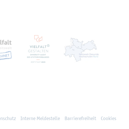
ten
en­schutz
In­ter­ne Mel­de­stel­le
Bar­rie­re­frei­heit
Coo­kies