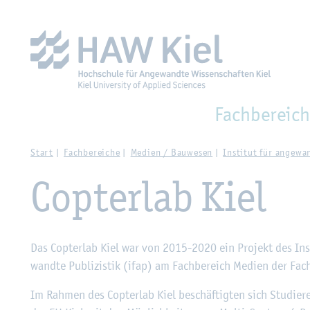
Zur Haupt­na­vi­ga­ti­on sprin­gen
Zum Haupt­in­halt sprin­g
Fach­be­reich
Start
Fach­be­rei­che
Me­di­en / Bau­we­sen
In­sti­tut für an­ge­w
Cop­ter­lab Kiel
Das Cop­ter­lab Kiel war von 2015-2020 ein Pro­jekt des In­st
wand­te Pu­bli­zis­tik (ifap) am Fach­be­reich Me­di­en der Fach
Im Rah­men des Cop­ter­lab Kiel be­schäf­tig­ten sich Stu­die­r