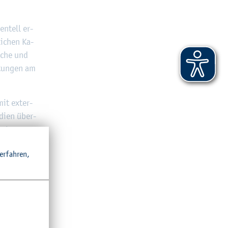
en­tell er­
i­chen Ka­
­sche und
l­tun­gen am
mit ex­ter­
di­en über­
­satz von
r­fah­ren,