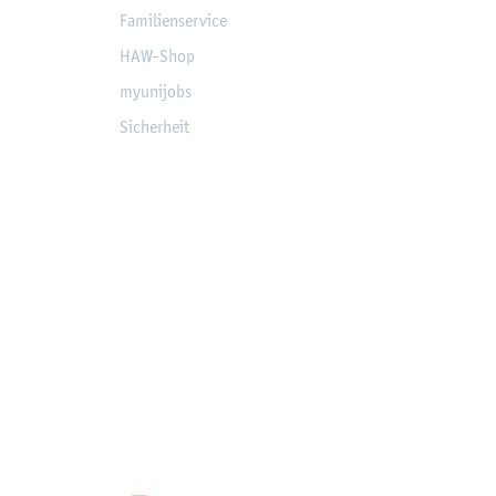
Fa­mi­li­en­ser­vice
HAW-Shop
myu­ni­jobs
Si­cher­heit
ten