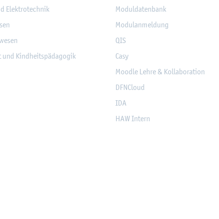
nd Elek­tro­tech­nik
Mo­dul­da­ten­bank
­sen
Mo­du­l­an­mel­dung
­we­sen
QIS
it und Kind­heits­päd­ago­gik
Casy
Mood­le Lehre & Kol­la­bo­ra­ti­on
DF­NCloud
IDA
HAW In­tern
eich­nun­gen, Part­ner­schaf­