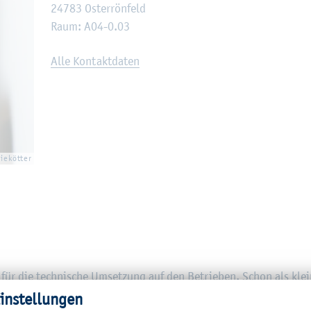
24783 Os­ter­rön­feld
Raum: A04-0.03
Alle Kon­takt­da­ten
ie­köt­ter
für die tech­ni­sche Um­set­zung auf den Be­trie­ben. Schon als kle
­wegs. Nach einem Ba­che­lor­stu­di­um folg­te der Mas­ter Agrar­ma­
in­stel­lun­gen