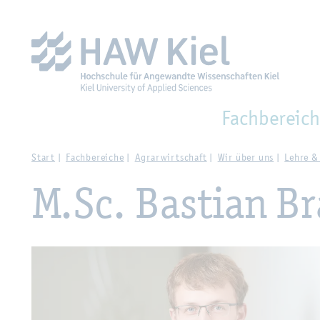
Zur Haupt­na­vi­ga­ti­on sprin­gen
Zum Haupt­in­halt sprin­g
Fach­be­reich
Start
Fach­be­rei­che
Agrar­wirt­schaft
Wir über uns
Lehre &
M.​Sc. Bas­ti­an B