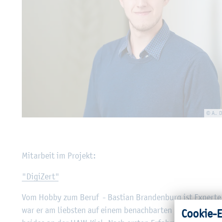
© A. D
Mit­ar­beit im Pro­jekt:
"Di­gi­Zert"
Vom Hobby zum Beruf - Bas­ti­an Bran­den­burg ist Ex­per­te 
war er am liebs­ten auf einem be­nach­bar­ten Be­trieb un­ter
Coo­kie-E