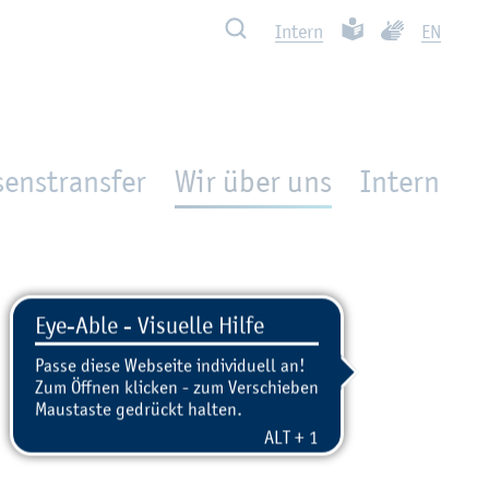
Such­ben
Leich­te Spra­che
Ge­bär­den­spra
In­tern
EN
enstransfer
Wir über uns
In­tern