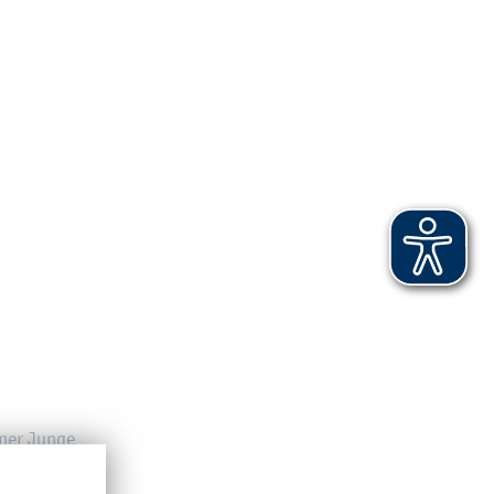
i­ner Junge
nage­ment,