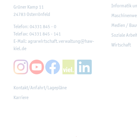
In­for­ma­tik u
Grü­ner Kamp 11
24783
Os­ter­rön­feld
Ma­schi­nen­we
Me­di­en / Bau
Te­le­fon:
04331 845 - 0
Te­le­fax:
04331 845 - 141
So­zia­le Ar­be
E-Mail:
agrar­wirt­schaft.​verwaltung@​haw-​
Wirt­schaft
kiel.​de
Kon­takt/An­fahrt/La­ge­plä­ne
Kar­rie­re
Mit­glied­schaf­ten, Aus­z