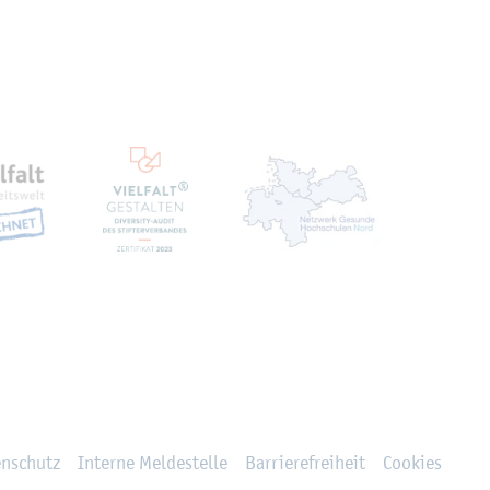
ten
en­schutz
In­ter­ne Mel­de­stel­le
Bar­rie­re­frei­heit
Coo­kies