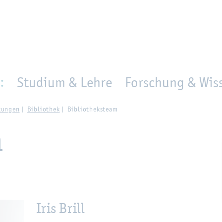
en
Zur Un­ter­na­vi­ga­ti­on sprin­gen
per­son_­se­arch
mo­ve­d_lo­ca­ti­on
:
Studium & Lehre
Forschung & Wiss
­tun­gen
Bi­blio­thek
Bi­blio­theks­team
m
Iris Brill