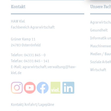
Kontakt
Unsere Fac
HAW Kiel
Agrar­wirt­sch
Fach­be­reich Agrar­wirt­schaft
Ge­sund­heit
In­for­ma­tik u
Grü­ner Kamp 11
24783
Os­ter­rön­feld
Ma­schi­nen­we
Me­di­en / Bau
Te­le­fon:
04331 845 - 0
Te­le­fax:
04331 845 - 141
So­zia­le Ar­be
E-Mail:
agrar­wirt­schaft.​verwaltung@​haw-​
Wirt­schaft
kiel.​de
Kon­takt/An­fahrt/La­ge­plä­ne