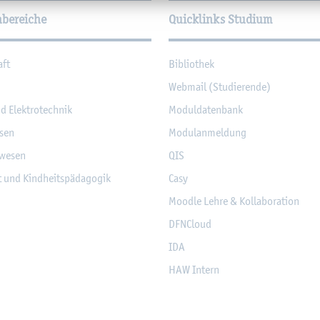
hbereiche
Quicklinks Studium
aft
Bi­blio­thek
Web­mail (Stu­die­ren­de)
nd Elek­tro­tech­nik
Mo­dul­da­ten­bank
­sen
Mo­du­l­an­mel­dung
­we­sen
QIS
it und Kind­heits­päd­ago­gik
Casy
Mood­le Lehre & Kol­la­bo­ra­ti­on
DF­NCloud
IDA
HAW In­tern