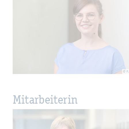
© P.
Mit­ar­bei­te­rin