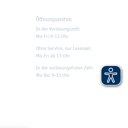
Öff­nungs­zei­ten
In der Vor­le­sungs­zeit:
Mo-Fr: 9-13 Uhr
Ohne Ser­vice, nur Le­se­saal:
Mo-Fr: ab 13 Uhr
In der vor­le­sungs­frei­en Zeit:
Mo-Do: 9-13 Uhr