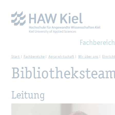
Zur Haupt­na­vi­ga­ti­on sprin­gen
Zum Haupt­in­halt sprin­g
Fach­be­reich
Start
Fach­be­rei­che
Agrar­wirt­schaft
Wir über uns
Ein­rich
Bi­blio­theks­tea
Lei­tung