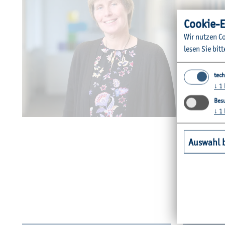
Coo­kie-E
Wir nut­zen Co
lesen Sie bitt
tech
↓
1
Besu
↓
1
© A. Die
Auswahl 
Wei­ter­füh­ren­de In­for­ma