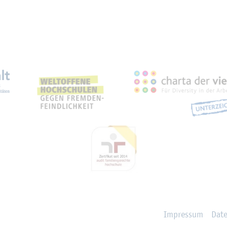
eich­nun­gen, Part­ner­schaf­
Im­pres­sum
Da­t