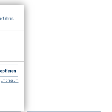
r­fah­ren,
zeptieren
Im­pres­sum