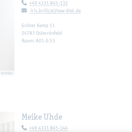
Te­le­fon:
+49 4331 845-132
E-Mail:
iris.​brill(at)haw-kiel.de
Grü­ner Kamp 11
24783 Os­ter­rön­feld
Raum: A01-0.53
 Knitt­ler
Meike Uhde
Te­le­fon:
+49 4331 845-144