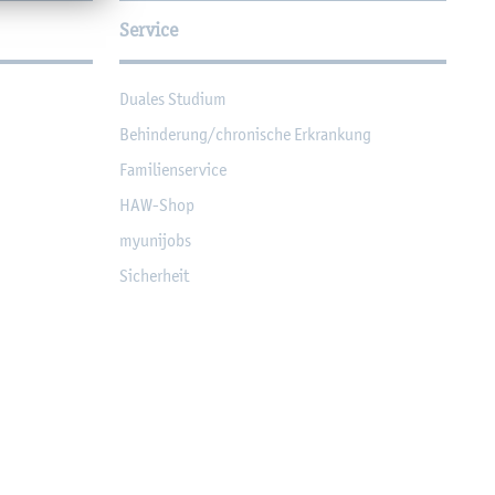
Service
Dua­les Stu­di­um
Be­hin­de­rung/chro­ni­sche Er­kran­kung
Fa­mi­li­en­ser­vice
HAW-Shop
myu­ni­jobs
Si­cher­heit