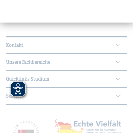
Wei­ter­füh­ren­de In­for­ma­tio­nen
Kontakt
Unsere Fachbereiche
Quicklinks Studium
Service
Mit­glied­schaf­ten, Aus­zeich­nun­gen,