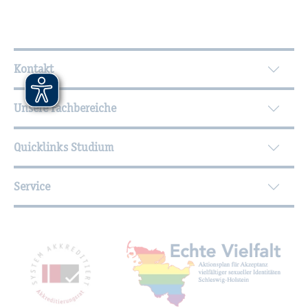
Wei­ter­füh­ren­de In­for­ma­tio­nen
Kontakt
Unsere Fachbereiche
Quicklinks Studium
Service
Mit­glied­schaf­ten, Aus­zeich­nun­gen,