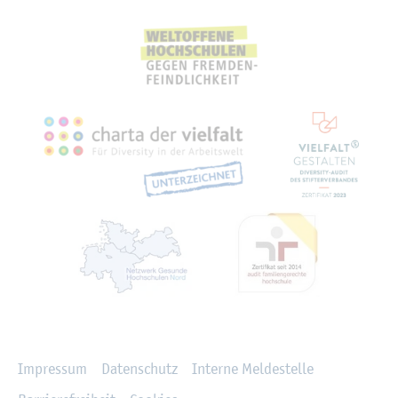
Recht­li­ches
Im­pres­sum
Da­ten­schutz
In­ter­ne Mel­de­stel­le