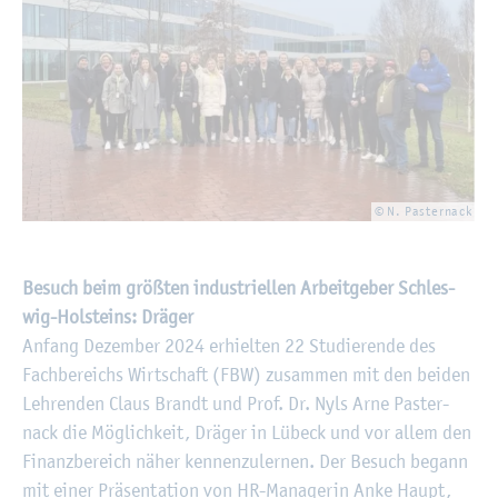
© N. Pas­ter­nack
Be­such beim grö­ß­ten in­dus­tri­el­len Ar­beit­ge­ber Schles­
wig-Hol­steins: Drä­ger
An­fang De­zem­ber 2024 er­hiel­ten 22 Stu­die­ren­de des
Fach­be­reichs Wirt­schaft (FBW) zu­sam­men mit den bei­den
Leh­ren­den Claus Brandt und Prof. Dr. Nyls Arne Pas­ter­
nack die Mög­lich­keit, Drä­ger in Lü­beck und vor allem den
Fi­nanz­be­reich näher ken­nen­zu­ler­nen. Der Be­such be­gann
mit einer Prä­sen­ta­ti­on von HR-Ma­na­ge­rin Anke Haupt,