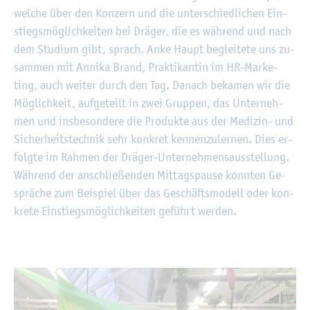
wel­che über den Kon­zern und die un­ter­schied­li­chen Ein­
stiegs­mög­lich­kei­ten bei Drä­ger, die es wäh­rend und nach
dem Stu­di­um gibt, sprach. Anke Haupt be­glei­te­te uns zu­
sam­men mit An­ni­ka Brand, Prak­ti­kan­tin im HR-Mar­ke­
ting, auch wei­ter durch den Tag. Da­nach be­ka­men wir die
Mög­lich­keit, auf­ge­teilt in zwei Grup­pen, das Un­ter­neh­
men und ins­be­son­de­re die Pro­duk­te aus der Me­di­zin- und
Si­cher­heits­tech­nik sehr kon­kret ken­nen­zu­ler­nen. Dies er­
folg­te im Rah­men der Drä­ger-Un­ter­neh­mens­aus­stel­lung.
Wäh­rend der an­schlie­ßen­den Mit­tags­pau­se konn­ten Ge­
sprä­che zum Bei­spiel über das Ge­schäfts­mo­dell oder kon­
kre­te Ein­stiegs­mög­lich­kei­ten ge­führt wer­den.