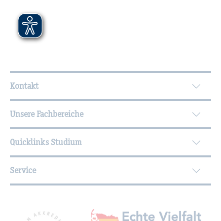
Wei­ter­füh­ren­de In­for­ma­tio­nen
Kontakt
Unsere Fachbereiche
Quicklinks Studium
Service
Mit­glied­schaf­ten, Aus­zeich­nun­gen,