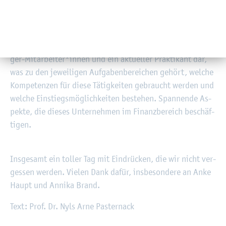
ge­bung, in der In­no­va­tio­nen er­mög­licht wer­den sol­len.
Im An­schluss wur­den Ein­drü­cke aus drei Fi­nanz­be­rei­chen
von Drä­ger ge­ge­ben – Group Con­trol­ling, Group Ac­coun­
ting und Tre­a­su­ry. In je­weils ca. 30 Mi­nu­ten leg­ten Drä­
ger-Mit­ar­bei­ter*innen und ein ak­tu­el­ler Prak­ti­kant dar,
was zu den je­wei­li­gen Auf­ga­ben­be­rei­chen ge­hört, wel­che
Kom­pe­ten­zen für diese Tä­tig­kei­ten ge­braucht wer­den und
wel­che Ein­stiegs­mög­lich­kei­ten be­stehen. Span­nen­de As­
pek­te, die die­ses Un­ter­neh­men im Fi­nanz­be­reich be­schäf­
ti­gen.
Ins­ge­samt ein tol­ler Tag mit Ein­drü­cken, die wir nicht ver­
ges­sen wer­den. Vie­len Dank dafür, ins­be­son­de­re an Anke
Haupt und An­ni­ka Brand.
Text: Prof. Dr. Nyls Arne Pas­ter­nack