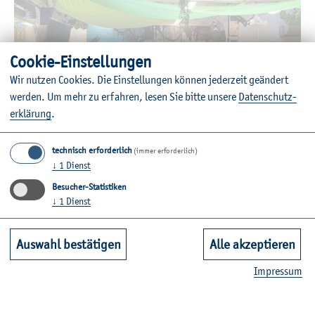
Coo­kie-Ein­stel­lun­gen
Wir nut­zen Coo­kies. Die Ein­stel­lun­gen kön­nen je­der­zeit ge­än­dert
wer­den.
Um mehr zu er­fah­ren, lesen Sie bitte un­se­re
Da­ten­schut­z­
er­klä­rung
.
technisch erforderlich
(immer erforderlich)
↓
1
Dienst
© N. Pas­ter­nack
Besucher-Statistiken
↓
1
Dienst
Bevor wir As­pek­te des Fi­nanz­we­sens näher vor­ge­stellt be­
ka­men, konn­ten wei­te­re Ein­drü­cke über Drä­ger bei einem
Auswahl bestätigen
Alle akzeptieren
Werks­rund­gang er­langt wer­den. So konn­ten wir auch die
Ga­ra­ge ken­nen­ler­nen, die als Ort für In­no­va­tio­nen ge­
Im­pres­sum
nutzt wird. Ge­gen­wär­tig aus­ge­stal­tet noch als Dschun­gel­
land­schaft er­folgt ge­ra­de ein Umbau zu einer neuen Um­