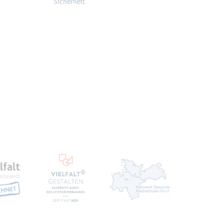
Si­cher­heit
ten