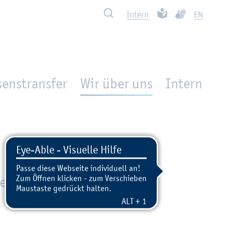
Such­ben
Leich­te Spra­che
Ge­bär­den­spra
In­tern
EN
enstransfer
Wir über uns
In­tern
he­ma­