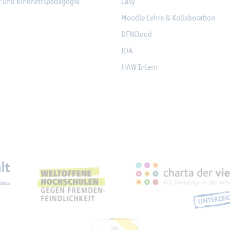
it und Kind­heits­päd­ago­gik
Casy
Mood­le Lehre & Kol­la­bo­ra­ti­on
DF­NCloud
IDA
HAW In­tern
eich­nun­gen, Part­ner­schaf­