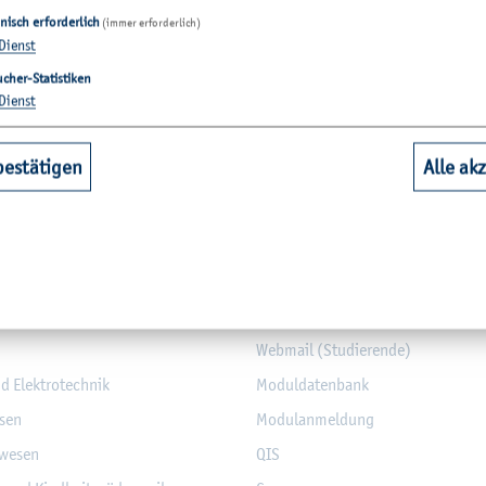
nisch erforderlich
(immer erforderlich)
Dienst
cher-Statistiken
Dienst
bestätigen
Alle ak
­tio­nen
hbereiche
Quicklinks Studium
aft
Bi­blio­thek
Web­mail (Stu­die­ren­de)
nd Elek­tro­tech­nik
Mo­dul­da­ten­bank
­sen
Mo­du­l­an­mel­dung
­we­sen
QIS