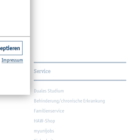
zeptieren
Im­pres­sum
Service
Dua­les Stu­di­um
Be­hin­de­rung/chro­ni­sche Er­kran­kung
Fa­mi­li­en­ser­vice
HAW-Shop
myu­ni­jobs