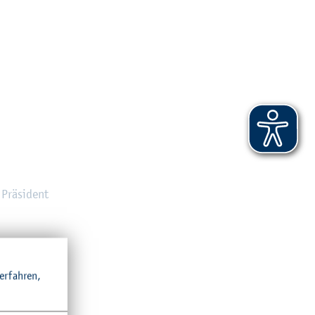
 Prä­si­dent
r­fah­ren,