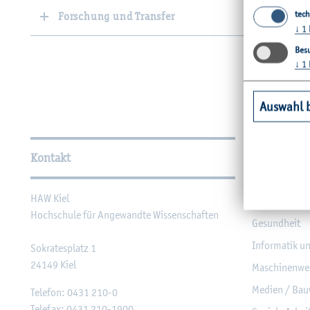
tech
Forschung und Transfer
↓
1
Besu
↓
1
Auswahl 
Wei­ter­füh­ren­de In­for­ma
Kontakt
Unsere Fac
HAW Kiel
Agrar­wirt­sch
Hoch­schu­le für An­ge­wand­te Wis­sen­schaf­ten
Ge­sund­heit
In­for­ma­tik u
So­kra­tes­platz 1
24149
Kiel
Ma­schi­nen­we
Me­di­en / Bau
Te­le­fon:
0431 210-0
Te­le­fax:
0431 210-1900