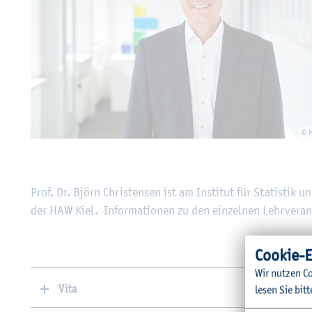
© 
Prof. Dr. Björn Chris­ten­sen ist am In­sti­tut für Sta­tis­tik u
der HAW Kiel. In­for­ma­tio­nen zu den ein­zel­nen Lehr­ver­an
Coo­kie-E
Wir nut­zen Co
Vita
lesen Sie bitt