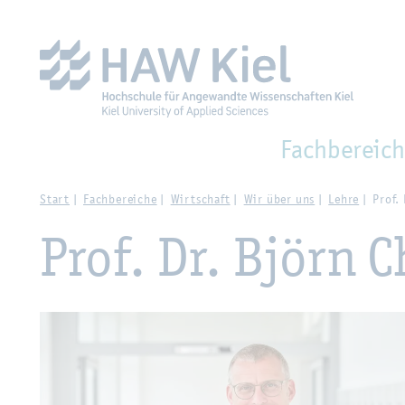
Zur Haupt­na­vi­ga­ti­on sprin­gen
Zum Haupt­in­halt sprin­g
Fach­be­reich
Start
Fach­be­rei­che
Wirt­schaft
Wir über uns
Lehre
Prof. 
Prof. Dr. Björn C