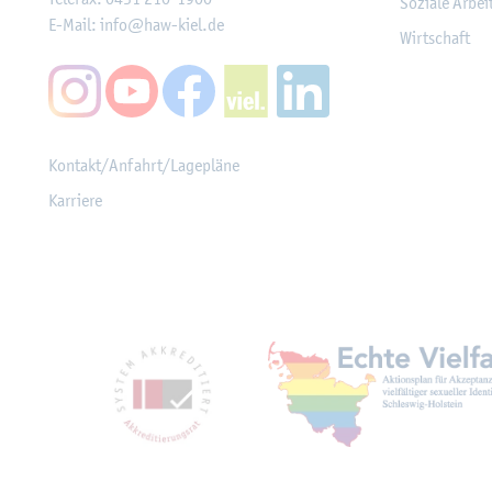
So­zia­le Ar­be
E-Mail:
info@​haw-​kiel.​de
Wirt­schaft
Kon­takt/An­fahrt/La­ge­plä­ne
Kar­rie­re
Mit­glied­schaf­ten, Aus­z