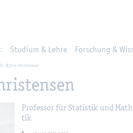
en
Zur Un­ter­na­vi­ga­ti­on sprin­gen
per­son_­se­arch
mo­ve­d_lo­ca­ti­on
:
Studium & Lehre
Forschung & Wiss
Dr. Björn Chris­ten­sen
hris­ten­sen
Pro­fes­sor für Sta­tis­tik und Ma­t
tik