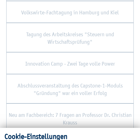
Volks­wir­te-Fach­ta­gung in Ham­burg und Kiel
Ta­gung des Ar­beits­krei­ses "Steu­ern und
Wirt­schafts­prü­fung"
In­no­va­ti­on Camp - Zwei Tage volle Power
Ab­schluss­ver­an­stal­tung des Capstone-1-Mo­duls
"Grün­dung" war ein vol­ler Er­folg
Neu am Fach­be­reich: 7 Fra­gen an Pro­fes­sor Dr. Chris­ti­an
Krauss
Coo­kie-Ein­stel­lun­gen