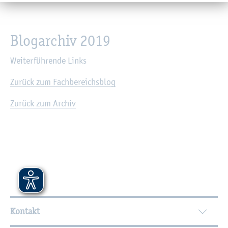
Blog­ar­chiv 2019
Wei­ter­füh­ren­de Links
Zu­rück zum Fach­be­reichs­blog
Zu­rück zum Ar­chiv
Wei­ter­füh­ren­de In­for­ma­tio­nen
Kontakt