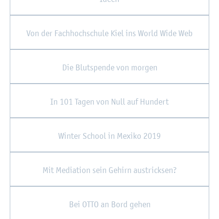
Von der Fach­hoch­schu­le Kiel ins World Wide Web
Die Blut­spen­de von mor­gen
In 101 Tagen von Null auf Hun­dert
Win­ter School in Me­xi­ko 2019
Mit Me­dia­ti­on sein Ge­hirn aus­trick­sen?
Bei OTTO an Bord gehen