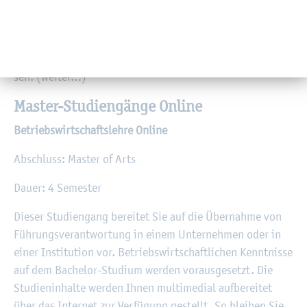
Stu­di­en­gang er­wor­ben haben. Das Stu­di­um ver­mit­telt
Ihnen in kur­zer Zeit eine so­li­de be­triebs­wirt­schaft­li­che
Aus­bil­dung auf Mas­ter­ni­veau. Das Stu­di­um um­fasst vier
Se­mes­ter und wird mit dem „Mas­ter of Arts“ ab­ge­schlos­
sen. (wei­ter…)
Mas­ter-Stu­di­en­gän­ge On­line
Be­triebs­wirt­schafts­leh­re On­line
Ab­schluss: Mas­ter of Arts
Dauer: 4 Se­mes­ter
Die­ser Stu­di­en­gang be­rei­tet Sie auf die Über­nah­me von
Füh­rungs­ver­ant­wor­tung in einem Un­ter­neh­men oder in
einer In­sti­tu­ti­on vor. Be­triebs­wirt­schaft­li­chen Kennt­nis­se
auf dem Ba­che­lor-Stu­di­um wer­den vor­aus­ge­setzt. Die
Stu­di­en­in­hal­te wer­den Ihnen mul­ti­me­di­al auf­be­rei­tet
über das In­ter­net zur Ver­fü­gung ge­stellt. So blei­ben Sie