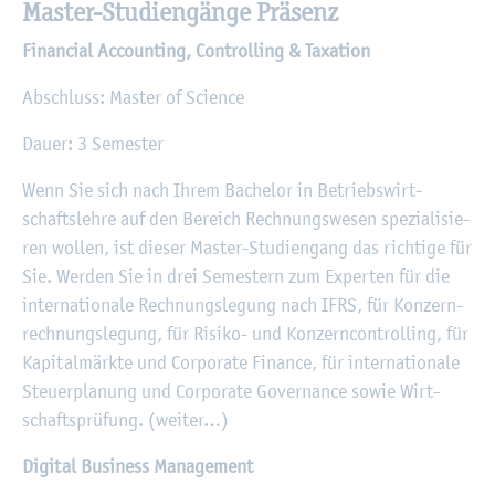
Mas­ter-Stu­di­en­gän­ge Prä­senz
Fi­nan­ci­al Ac­coun­ting, Con­trol­ling & Ta­xa­ti­on
Ab­schluss: Mas­ter of Sci­ence
Dauer: 3 Se­mes­ter
Wenn Sie sich nach Ihrem Ba­che­lor in Be­triebs­wirt­
schafts­leh­re auf den Be­reich Rech­nungs­we­sen spe­zia­li­sie­
ren wol­len, ist die­ser Mas­ter-Stu­di­en­gang das rich­ti­ge für
Sie. Wer­den Sie in drei Se­mes­tern zum Ex­per­ten für die
in­ter­na­tio­na­le Rech­nungs­le­gung nach IFRS, für Kon­zern­
rech­nungs­le­gung, für Ri­si­ko- und Kon­zern­con­trol­ling, für
Ka­pi­tal­märk­te und Cor­po­ra­te Fi­nan­ce, für in­ter­na­tio­na­le
Steu­er­pla­nung und Cor­po­ra­te Go­ver­nan­ce sowie Wirt­
schafts­prü­fung. (wei­ter…)
Di­gi­tal Busi­ness Ma­nage­ment