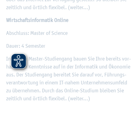
zeit­lich und ört­lich fle­xi­bel. (wei­ter…)
Wirt­schafts­in­for­ma­tik On­line
Ab­schluss: Mas­ter of Sci­ence
Dauer: 4 Se­mes­ter
In die­sem Mas­ter-Stu­di­en­gang bauen Sie Ihre be­reits vor­
han­de­nen Kennt­nis­se auf in der In­for­ma­tik und Öko­no­mie
aus. Der Stu­di­en­gang be­rei­tet Sie dar­auf vor, Füh­rungs­
ver­ant­wor­tung in einem IT-nahem Un­ter­neh­men­s­um­feld
zu über­neh­men. Durch das On­line-Stu­di­um blei­ben Sie
zeit­lich und ört­lich fle­xi­bel. (wei­ter…)