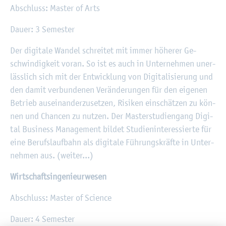
Ab­schluss: Mas­ter of Arts
Dauer: 3 Se­mes­ter
Der di­gi­ta­le Wan­del schrei­tet mit immer hö­he­rer Ge­
schwin­dig­keit voran. So ist es auch in Un­ter­neh­men un­er­
läss­lich sich mit der Ent­wick­lung von Di­gi­ta­li­sie­rung und
den damit ver­bun­de­nen Ver­än­de­run­gen für den ei­ge­nen
Be­trieb aus­ein­an­der­zu­set­zen, Ri­si­ken ein­schät­zen zu kön­
nen und Chan­cen zu nut­zen. Der Mas­ter­stu­di­en­gang Di­gi­
tal Busi­ness Ma­nage­ment bil­det Stu­di­en­in­ter­es­sier­te für
eine Be­rufs­lauf­bahn als di­gi­ta­le Füh­rungs­kräf­te in Un­ter­
neh­men aus. (wei­ter...)
Wirt­schafts­in­ge­nieur­we­sen
Ab­schluss: Mas­ter of Sci­ence
Dauer: 4 Se­mes­ter