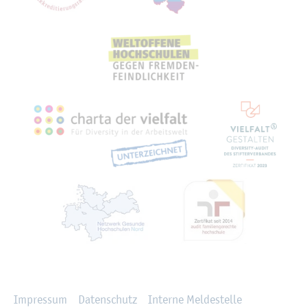
Recht­li­ches
Im­pres­sum
Da­ten­schutz
In­ter­ne Mel­de­stel­le