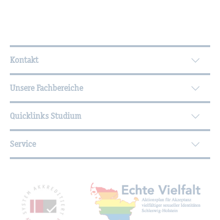
Wei­ter­füh­ren­de In­for­ma­tio­nen
Kontakt
Unsere Fachbereiche
Quicklinks Studium
Service
Mit­glied­schaf­ten, Aus­zeich­nun­gen,