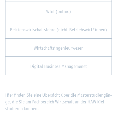
WInf (on­line)
Be­triebs­wirt­schafts­leh­re (nicht-Be­triebs­wirt*innen)
Wirt­schafts­in­ge­nieur­we­sen
Di­gi­tal Busi­ness Ma­nage­me­net
Hier fin­den Sie eine Über­sicht über die Mas­ter­stu­di­en­gän­
ge, die Sie am Fach­be­reich Wirt­schaft an der HAW Kiel
stu­die­ren kön­nen.