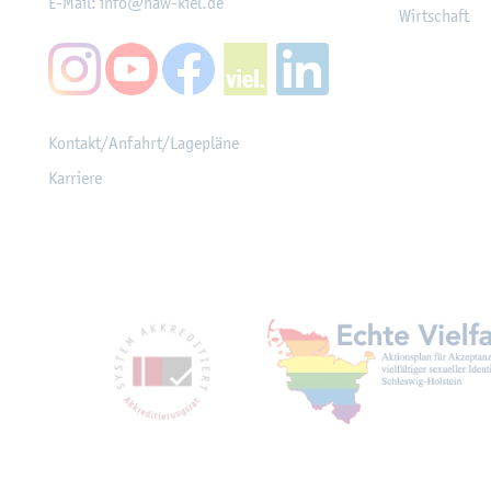
E-Mail:
info@​haw-​kiel.​de
Wirt­schaft
Kon­takt/An­fahrt/La­ge­plä­ne
Kar­rie­re
Mit­glied­schaf­ten, Aus­z