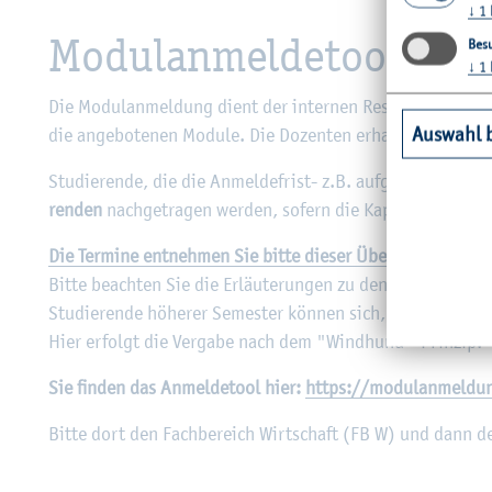
↓
1
Mo­du­l­an­mel­de­tool
Besu
↓
1
Die Mo­du­l­an­mel­dung dient der in­ter­nen Res­sour­cen­kal­ku
Auswahl 
die an­ge­bo­te­nen Mo­du­le. Die Do­zen­ten er­hal­ten nach de
Stu­die­ren­de, die die An­mel­de­frist- z.B. auf­grund feh­len
ren­den
nach­ge­tra­gen wer­den, so­fern die Ka­pa­zi­tä­ten dies
Die Ter­mi­ne ent­neh­men Sie bitte die­ser Über­sicht
.
Bitte be­ach­ten Sie die Er­läu­te­run­gen zu den ein­zel­nen P
Stu­die­ren­de hö­he­rer Se­mes­ter kön­nen sich, falls not­wen
Hier er­folgt die Ver­ga­be nach dem "Wind­hund"-Prin­zip.
Sie fin­den das An­mel­de­tool hier:
https://​mod​ulan​meld​un
Bitte dort den Fach­be­reich Wirt­schaft (FB W) und dann den 