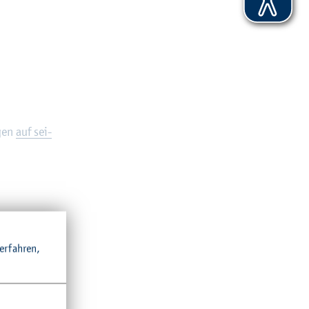
­gen
auf sei­
r­fah­ren,