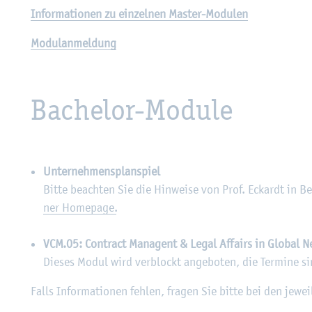
In­for­ma­tio­nen zu ein­zel­nen Mas­ter-Mo­du­len
Mo­du­l­an­mel­dung
Ba­che­lor-Mo­du­le
Un­ter­neh­mens­plan­spiel
Bitte be­ach­ten Sie die Hin­wei­se von Prof. Eckar­dt in Bez
ner Home­page.
VCM.05: Con­tract Ma­n­agent & Legal Af­fairs in Glo­bal N
Die­ses Modul wird ver­blockt an­ge­bo­ten, die Ter­mi­ne si
Falls In­for­ma­tio­nen feh­len, fra­gen Sie bitte bei den je­we