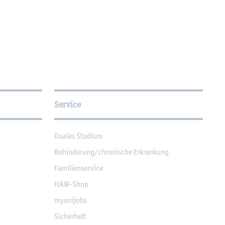
Service
Dua­les Stu­di­um
Be­hin­de­rung/chro­ni­sche Er­kran­kung
Fa­mi­li­en­ser­vice
HAW-Shop
myu­ni­jobs
Si­cher­heit