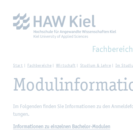
Zur Haupt­na­vi­ga­ti­on sprin­gen
Zum Haupt­in­halt sprin­g
Fach­be­reich
Start
Fach­be­rei­che
Wirt­schaft
Stu­di­um & Lehre
Im Stu­di
Mo­dul­in­for­ma­t
Im Fol­gen­den fin­den Sie In­for­ma­tio­nen zu den An­mel­de­fo
tun­gen.
In­for­ma­tio­nen zu ein­zel­nen Ba­che­lor-Mo­du­len