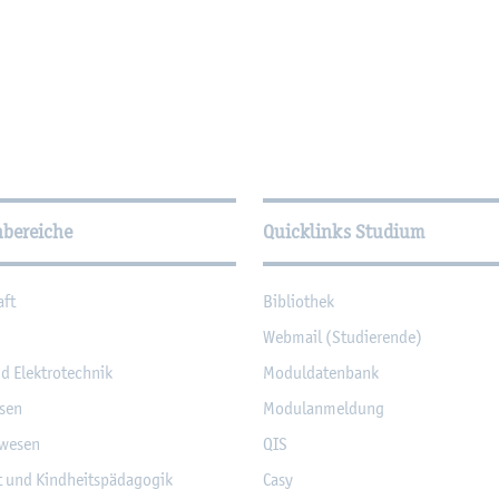
­tio­nen
hbereiche
Quicklinks Studium
aft
Bi­blio­thek
Web­mail (Stu­die­ren­de)
nd Elek­tro­tech­nik
Mo­dul­da­ten­bank
­sen
Mo­du­l­an­mel­dung
­we­sen
QIS
it und Kind­heits­päd­ago­gik
Casy