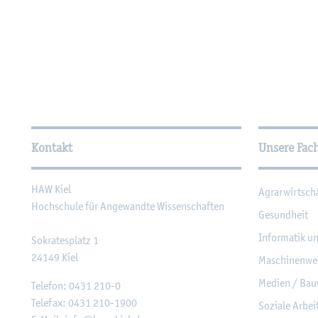
Wei­ter­füh­ren­de In­for­ma
Kontakt
Unsere Fac
HAW Kiel
Agrar­wirt­sch
Hoch­schu­le für An­ge­wand­te Wis­sen­schaf­ten
Ge­sund­heit
In­for­ma­tik u
So­kra­tes­platz 1
24149
Kiel
Ma­schi­nen­we
Me­di­en / Bau
Te­le­fon:
0431 210-0
Te­le­fax:
0431 210-1900
So­zia­le Ar­be