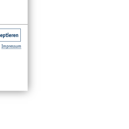
e­ren­den auf
zeptieren
Im­pres­sum
eils Leh­
in­lis­te).