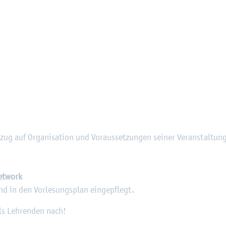
ug auf Or­ga­ni­sa­ti­on und Vor­aus­set­zun­gen sei­ner Ver­an­stal­tun
et­work
nd in den Vor­le­sungs­plan ein­ge­pflegt.
ils Leh­ren­den nach!