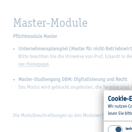
Mas­ter-Mo­du­le
Pflicht­mo­du­le Mas­ter
Un­ter­neh­mens­plan­spiel (Mas­ter für nicht-Be­triebs­wir­t
Bitte be­ach­ten Sie die Hin­wei­se von Prof. Eckar­dt in Bez
ner Home­page.
Mas­ter-Stu­di­en­gang DBM: Di­gi­ta­li­sie­rung und Recht
Das Modul wird ge­blockt an­ge­bo­ten, die Ter­mi­ne sind i
Coo­kie-E
Wir nut­zen Co
lesen Sie bitt
Die Mo­dul­be­schrei­bun­gen zu den Mo­du­len
fin­den Sie hier
tech