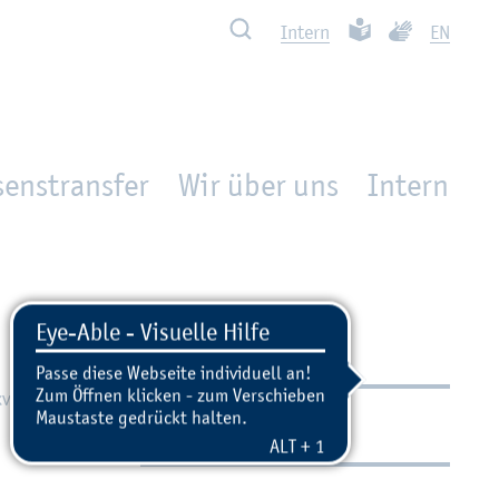
Such­ben
Leich­te Spra­che
Ge­bär­den­spra
In­tern
EN
enstransfer
Wir über uns
In­tern
ver­an­stal­
Kon­takt