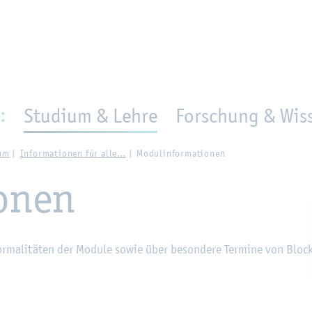
en
Zur Un­ter­na­vi­ga­ti­on sprin­gen
per­son_­se­arch
mo­ve­d_lo­ca­ti­on
:
Studium & Lehre
Forschung & Wiss
­um
In­for­ma­tio­nen für alle…
Mo­dul­in­for­ma­tio­nen
io­nen
r­ma­li­tä­ten der Mo­du­le sowie über be­son­de­re Ter­mi­ne von Block­