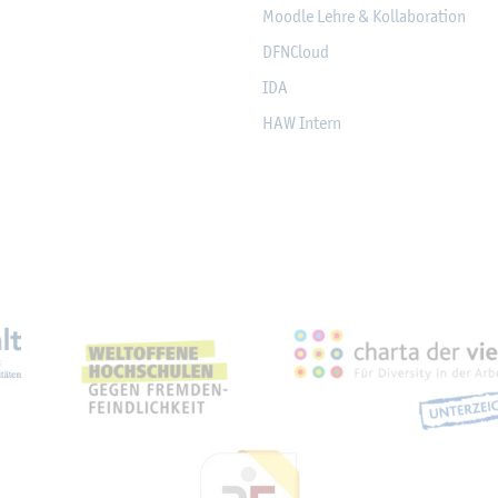
Mood­le Lehre & Kol­la­bo­ra­ti­on
DF­NCloud
IDA
HAW In­tern
eich­nun­gen, Part­ner­schaf­