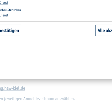
Dienst
cher-Statistiken
Dienst
­la­ti­on und einer mög­lichst gleich­mä­ßi­gen Ver­tei­lung der Stu­di
bestätigen
Alle ak
r An­mel­de­frist eine
vor­läu­fi­ge
Teil­neh­mer­lis­te.
­der Zu­gangs­da­ten- nicht ein­hal­ten konn­ten, kön­nen über die
je­w
 zu­las­sen.
ha­sen auf Seite 2.
­dig, für die
Erst­se­mes­ter­mo­du­le
erst spä­ter an­mel­den (siehe Ter­m
g.​haw-​kiel.​de
je­wei­li­gen An­mel­de­zeit­raum aus­wäh­len.