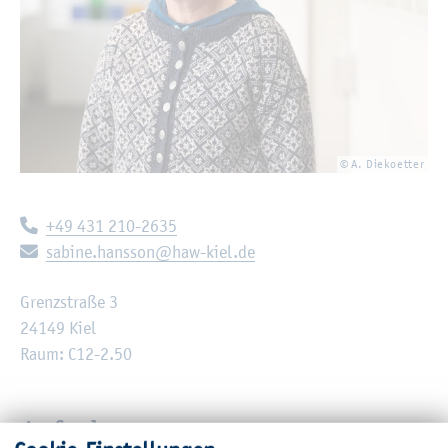
© A. Die­ko­et­ter
Te­le­fon:
+49 431 210-2635
E-Mail:
sa­bi­ne.​hansson@​haw-​kiel.​de
Grenz­stra­ße 3
24149 Kiel
Raum: C12-2.50
Auf­ga­ben