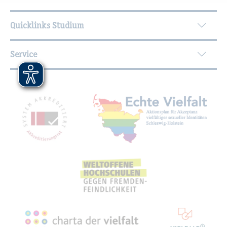
Quicklinks Studium
Service
Mit­glied­schaf­ten, Aus­zeich­nun­gen,