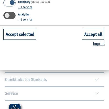
necessary
(always required)
Room: C34-0.17
↓
1
service
Analytics
Zurück
↓
1
service
Accept selected
Accept all
Further Information
Imprint
Contact
Faculties
Quicklinks for Students
Service