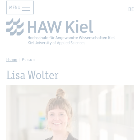
MENU
Zur Hauptnavigation springen
Zum Hauptinhalt springen
Search
DE
Home
Person
Lisa Wolter