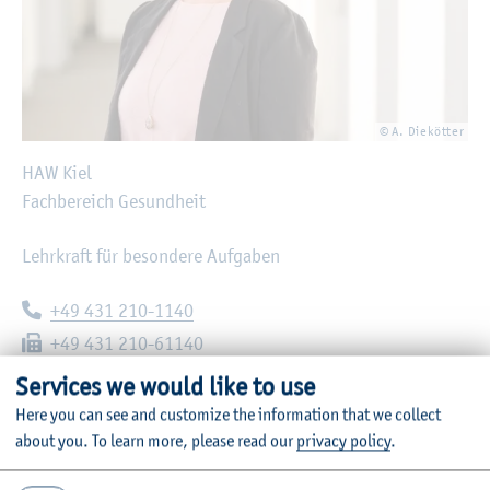
© A. Diekötter
HAW Kiel
Fachbereich Gesundheit
Lehrkraft für besondere Aufgaben
Telephone:
+49 431 210-1140
Fax:
+49 431 210-61140
E-mail:
lisa.wolter@haw-kiel.de
Services we would like to use
Here you can see and customize the information that we collect
Moorblöcken 12
about you.
To learn more, please read our
privacy policy
.
24149
Kiel