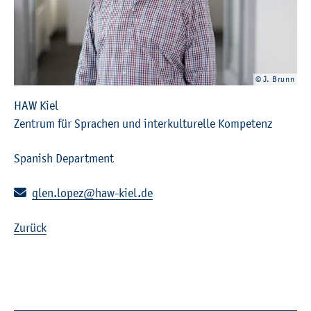
© J. Brunn
HAW Kiel
Zentrum für Sprachen und interkulturelle Kompetenz
Spanish Department
E-mail:
glen.lopez@haw-kiel.de
Zurück
Further Information