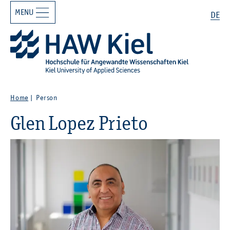
MENU
Zur Hauptnavigation springen
Zum Hauptinhalt springen
Search
DE
Home
Person
Glen Lopez Prieto