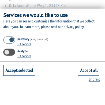
Ort:
Anni-Wadle-Weg 1, 24143 Kiel
Anmeldung:
über
Moodle Collaboration
.
Services we would like to use
Mitzubringen:
Badeklamotten, Badelatschen,
Here you can see and customize the information that we collect
Handtuch und Trinken
about you.
To learn more, please read our
privacy policy
.
necessary
(always required)
↓
1
service
Hast du noch Fragen? Schreib uns eine E-Mail an
Analytics
iclub@fh-kiel.de oder tritt unserer Community in
↓
1
service
Whatsapp bei.
Accept selected
Accept all
Imprint
Download iCal file
Google Calendar
Outlook
Calendar
Office 365 Calendar
Yahoo Calendar