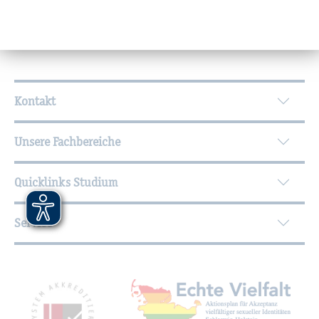
Wei­ter­füh­ren­de In­for­ma­tio­nen
Kontakt
Unsere Fachbereiche
Quicklinks Studium
Service
Mit­glied­schaf­ten, Aus­zeich­nun­gen,