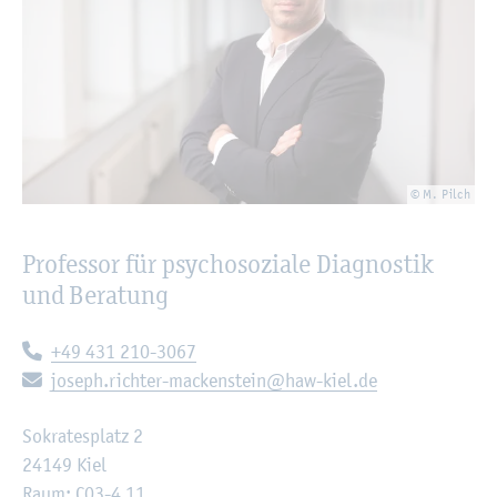
© M. Pilch
Pro­fes­sor für psy­cho­so­zia­le Dia­gnos­tik
und Be­ra­tung
Te­le­fon:
+49 431 210-3067
E-Mail:
jo­seph.​richter-​mackenstein@​haw-​kiel.​de
So­kra­tes­platz 2
24149 Kiel
Raum: C03-4.11