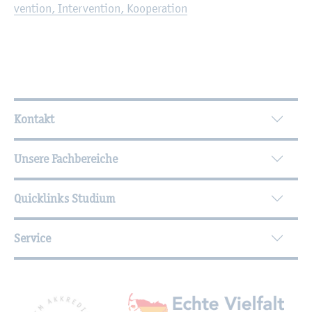
ven­ti­on, In­ter­ven­ti­on, Ko­ope­ra­ti­on
Wei­ter­füh­ren­de In­for­ma­tio­nen
Kontakt
Unsere Fachbereiche
Quicklinks Studium
Service
Mit­glied­schaf­ten, Aus­zeich­nun­gen,