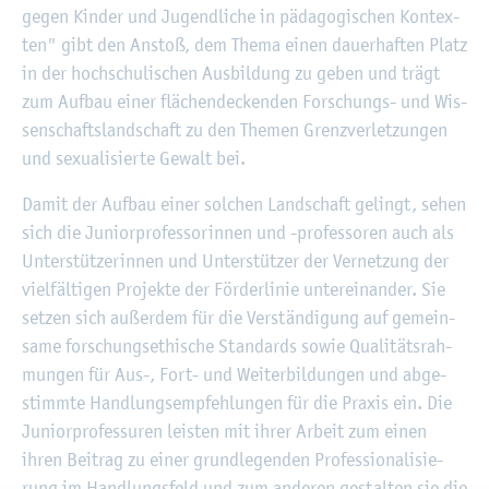
gegen Kin­der und Ju­gend­li­che in päd­ago­gi­schen Kon­tex­
ten" gibt den An­stoß, dem Thema einen dau­er­haf­ten Platz
in der hoch­schu­li­schen Aus­bil­dung zu geben und trägt
zum Auf­bau einer flä­chen­de­cken­den For­schungs- und Wis­
sen­schafts­land­schaft zu den The­men Grenz­ver­let­zun­gen
und se­xua­li­sier­te Ge­walt bei.
Damit der Auf­bau einer sol­chen Land­schaft ge­lingt, sehen
sich die Ju­ni­or­pro­fes­so­rin­nen und -pro­fes­so­ren auch als
Un­ter­stüt­ze­rin­nen und Un­ter­stüt­zer der Ver­net­zung der
viel­fäl­ti­gen Pro­jek­te der För­der­li­nie un­ter­ein­an­der. Sie
set­zen sich au­ßer­dem für die Ver­stän­di­gung auf ge­mein­
sa­me for­schungs­ethi­sche Stan­dards sowie Qua­li­täts­rah­
mun­gen für Aus-, Fort- und Wei­ter­bil­dun­gen und ab­ge­
stimm­te Hand­lungs­emp­feh­lun­gen für die Pra­xis ein. Die
Ju­ni­or­pro­fes­su­ren leis­ten mit ihrer Ar­beit zum einen
ihren Bei­trag zu einer grund­le­gen­den Pro­fes­sio­na­li­sie­
rung im Hand­lungs­feld und zum an­de­ren ge­stal­ten sie die