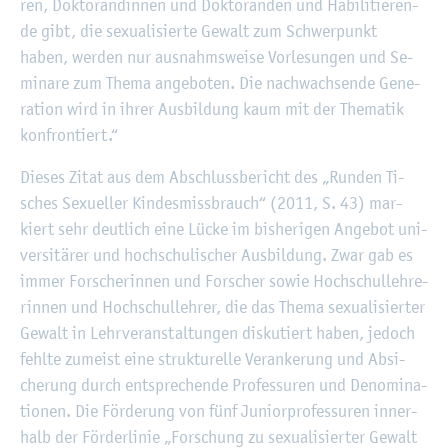
ren, Dok­to­ran­din­nen und Dok­to­ran­den und Ha­bi­li­tie­ren­
de gibt, die se­xua­li­sier­te Ge­walt zum Schwer­punkt
haben, wer­den nur aus­nahms­wei­se Vor­le­sun­gen und Se­
mi­na­re zum Thema an­ge­bo­ten. Die nach­wach­sen­de Ge­ne­
ra­ti­on wird in ihrer Aus­bil­dung kaum mit der The­ma­tik
kon­fron­tiert.“
Die­ses Zitat aus dem Ab­schluss­be­richt des „Run­den Ti­
sches Se­xu­el­ler Kin­des­miss­brauch“ (2011, S. 43) mar­
kiert sehr deut­lich eine Lücke im bis­he­ri­gen An­ge­bot uni­
ver­si­tä­rer und hoch­schu­li­scher Aus­bil­dung. Zwar gab es
immer For­sche­rin­nen und For­scher sowie Hoch­schul­leh­re­
rin­nen und Hoch­schul­leh­rer, die das Thema se­xua­li­sier­ter
Ge­walt in Lehr­ver­an­stal­tun­gen dis­ku­tiert haben, je­doch
fehl­te zu­meist eine struk­tu­rel­le Ver­an­ke­rung und Ab­si­
che­rung durch ent­spre­chen­de Pro­fes­su­ren und De­no­mi­na­
tio­nen. Die För­de­rung von fünf Ju­ni­or­pro­fes­su­ren in­ner­
halb der För­der­li­nie „For­schung zu se­xua­li­sier­ter Ge­walt