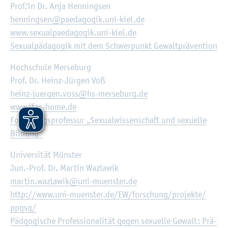
Prof.‘in Dr. Anja Hen­ning­sen
hen­ning­sen@​paedagogik.​uni-​kiel.​de
www.​sex​ualp​aeda​gogi​k.​uni-​kiel.​de
Se­xu­al­päd­ago­gik mit dem Schwer­punkt Ge­walt­prä­ven­ti­on
Hoch­schu­le Mer­se­burg
Prof. Dr. Heinz-Jür­gen Voß
heinz-ju­er­gen.​voss@​hs-mer­se­burg.de
www.​ifas-​home.​de
For­schungs­pro­fes­sur „Se­xu­al­wis­sen­schaft und se­xu­el­le
Bil­dung“
Uni­ver­si­tät Müns­ter
Jun.-Prof. Dr. Mar­tin Waz­la­wik
mar­tin.​wazlawik@​uni-mu­ens­ter.de
http://​www.​uni-​muenster.​de/​EW/​forschung/​projekte/​
ppgsg/
Päd­go­gi­sche Pro­fes­sio­na­li­tät gegen se­xu­el­le Ge­walt: Prä­