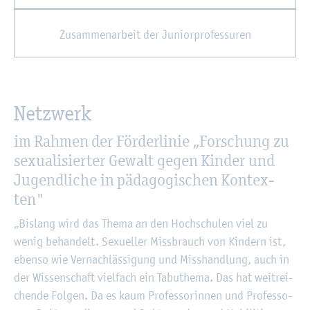
Zu­sam­men­ar­beit der Ju­ni­or­pro­fes­su­ren
Netz­werk
im Rah­men der För­der­li­nie „For­schung zu
se­xua­li­sier­ter Ge­walt gegen Kin­der und
Ju­gend­li­che in päd­ago­gi­schen Kon­tex­
ten"
„Bis­lang wird das Thema an den Hoch­schu­len viel zu
wenig be­han­delt. Se­xu­el­ler Miss­brauch von Kin­dern ist,
eben­so wie Ver­nach­läs­si­gung und Miss­hand­lung, auch in
der Wis­sen­schaft viel­fach ein Ta­bu­the­ma. Das hat weit­rei­
chen­de Fol­gen. Da es kaum Pro­fes­so­rin­nen und Pro­fes­so­