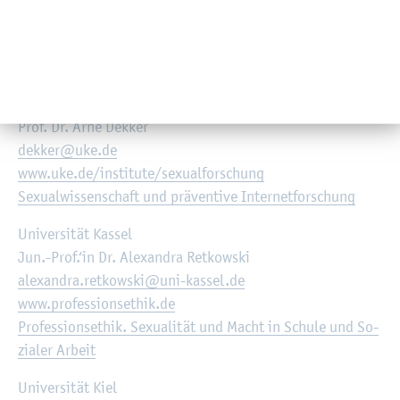
©
Uni­ver­si­täts­kli­ni­kum Ham­burg-Ep­pen­dorf
Prof. Dr. Arne Dek­ker
dek­ker@​uke.​de
www.​uke.​de/​institute/​sex​ualf​orsc​hung
Se­xu­al­wis­sen­schaft und prä­ven­ti­ve In­ter­net­for­schung
Uni­ver­si­tät Kas­sel
Jun.-Prof.‘in Dr. Alex­an­dra Ret­kow­ski
alex­an­dra.​retkowski@​uni-kas­sel.de
www.​pro​fess​ions​ethi​k.​de
Pro­fes­si­ons­ethik. Se­xua­li­tät und Macht in Schu­le und So­
zia­ler Ar­beit
Uni­ver­si­tät Kiel