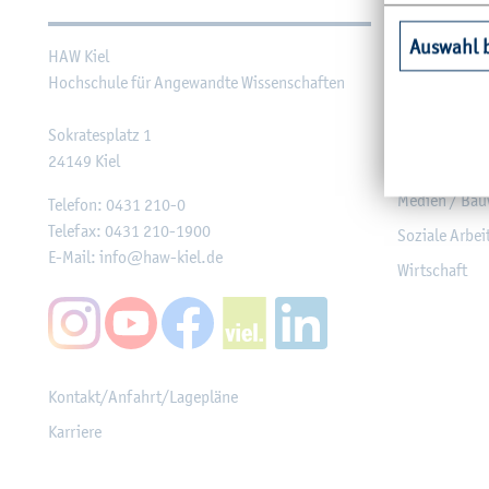
Auswahl 
HAW Kiel
Agrar­wirt­sch
Hoch­schu­le für An­ge­wand­te Wis­sen­schaf­ten
Ge­sund­heit
In­for­ma­tik u
So­kra­tes­platz 1
24149
Kiel
Ma­schi­nen­we
Me­di­en / Bau
Te­le­fon:
0431 210-0
Te­le­fax:
0431 210-1900
So­zia­le Ar­be
E-Mail:
info@​haw-​kiel.​de
Wirt­schaft
Kon­takt/An­fahrt/La­ge­plä­ne
Kar­rie­re