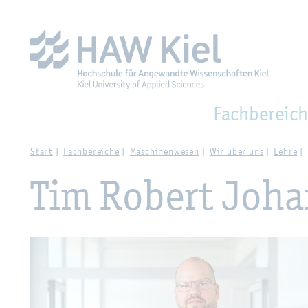
Zur Haupt­na­vi­ga­ti­on sprin­gen
Zum Haupt­in­halt sprin­g
Fach­be­reich
Start
Fach­be­rei­che
Ma­schi­nen­we­sen
Wir über uns
Lehre
Tim Ro­bert Jo­h