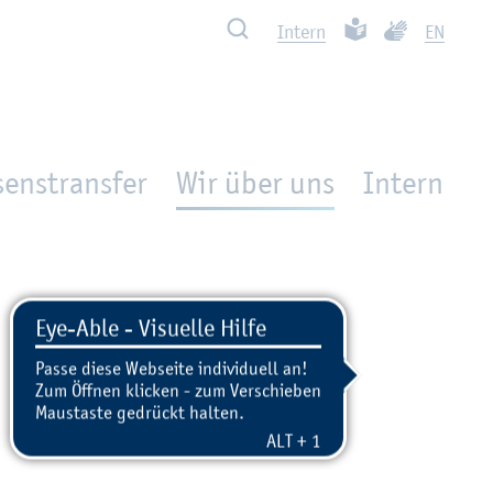
Such­ben
Leich­te Spra­che
Ge­bär­den­spra
In­tern
EN
enstransfer
Wir über uns
In­tern