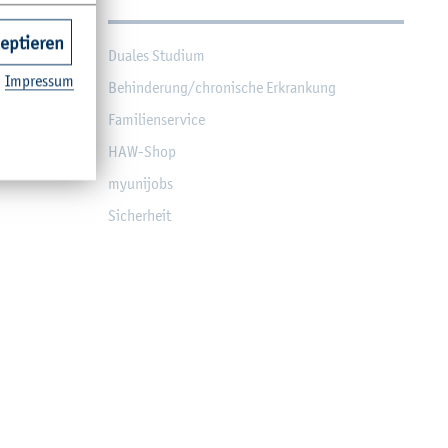
zeptieren
Dua­les Stu­di­um
Im­pres­sum
Be­hin­de­rung/chro­ni­sche Er­kran­kung
Fa­mi­li­en­ser­vice
HAW-Shop
myu­ni­jobs
Si­cher­heit