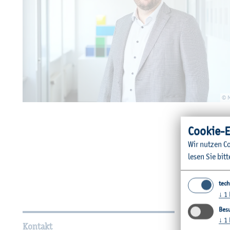
© 
Coo­kie-E
Wir nut­zen Co
lesen Sie bitt
tech
↓
1
Wei­ter­füh­ren­de In­for­ma
Besu
↓
1
Kontakt
Unsere Fac