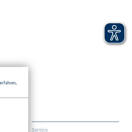
r­fah­ren,
Service