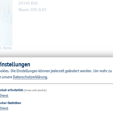
24149 Kiel
Raum: C05-0.01
M. Hanke
in­stel­lun­gen
o­kies. Die Ein­stel­lun­gen kön­nen je­der­zeit ge­än­dert wer­den.
Um mehr zu e
e un­se­re
Da­ten­schut­z­er­klä­rung
.
nisch erforderlich
(immer erforderlich)
Dienst
­tio­nen
cher-Statistiken
Dienst
hbereiche
Quicklinks Studium