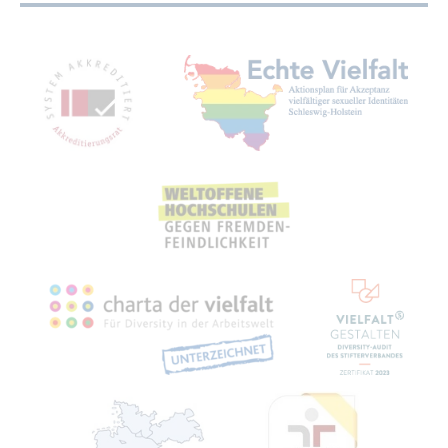
Mit­glied­schaf­ten, Aus­zeich­nun­gen,