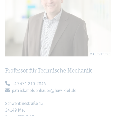
© A. Die­köt­ter
Pro­fes­sor für Tech­ni­sche Me­cha­nik
Te­le­fon:
+49 431 210-2846
E-Mail:
pa­trick.​moldenhauer@​haw-​kiel.​de
Schwen­tin­e­stra­ße 13
24149 Kiel