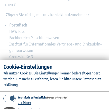
chen ?
Zö­gern Sie nicht, mit uns Kon­takt auf­zu­neh­men:
Pos­ta­lisch
HAW Kiel
Fach­be­reich Ma­schi­nen­we­sen
In­sti­tut für In­ter­na­tio­na­les Ver­triebs- und Ein­kaufs­in­
ge­nieur­we­sen
Grenz­stra­ße 3
24149 Kiel
Coo­kie-Ein­stel­lun­gen
Wir nut­zen Coo­kies. Die Ein­stel­lun­gen kön­nen je­der­zeit ge­än­dert
E-Mail
wer­den.
Um mehr zu er­fah­ren, lesen Sie bitte un­se­re
Da­ten­schut­z­
info.​ive@​haw-​kiel.​de
er­klä­rung
.
technisch erforderlich
(immer erforderlich)
↓
1
Dienst