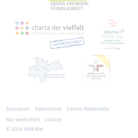
Recht­li­ches
Im­pres­sum
Da­ten­schutz
In­ter­ne Mel­de­stel­le
Bar­rie­re­frei­heit
Coo­kies
© 2026 HAW Kiel