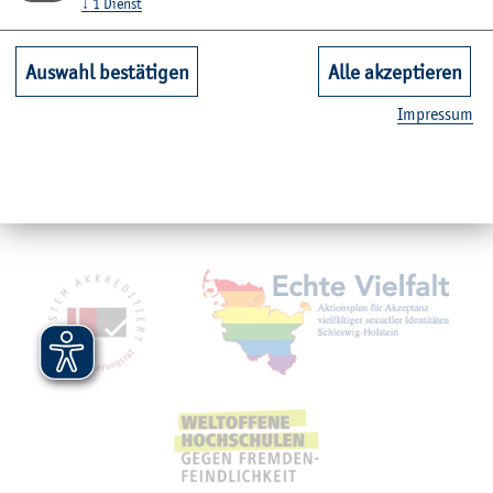
↓
1
Dienst
Unsere Fachbereiche
Auswahl bestätigen
Alle akzeptieren
Im­pres­sum
Quicklinks Studium
Service
Mit­glied­schaf­ten, Aus­zeich­nun­gen,