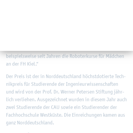
Bei­des habe Deike Fietz in ihrer sehr sorg­fäl­tig, selbst­
stän­dig und si­cher an­ge­fer­tig­ten Un­ter­su­chung be­wie­
sen. Das Er­geb­nis habe eine große Be­deu­tung für die Pra­
xis. Dar­über hin­aus lobt Prof. Badri-Höher das her­aus­ra­
gen­de En­ga­ge­ment der Stu­den­tin. „Ihre Stu­di­en­leis­tun­
gen lie­gen weit über dem Durch­schnitt. Da­ne­ben setzt sie
sich in vie­len stu­den­ti­schen Ak­ti­vi­tä­ten ein – sie be­treut
bei­spiels­wei­se seit Jah­ren die Ro­bo­ter­kur­se für Mäd­chen
an der FH Kiel.“
Der Preis ist der in Nord­deutsch­land höchst­do­tier­te Tech­
nik­preis für Stu­die­ren­de der In­ge­nieur­wis­sen­schaf­ten
und wird von der Prof. Dr. Wer­ner Pe­ter­sen Stif­tung jähr­
lich ver­lie­hen. Aus­ge­zeich­net wur­den in die­sem Jahr auch
zwei Stu­die­ren­de der CAU sowie ein Stu­die­ren­der der
Fach­hoch­schu­le West­küs­te. Die Ein­rei­chun­gen kamen aus
ganz Nord­deutsch­land.