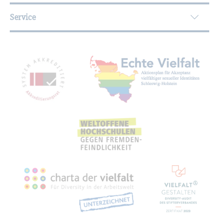
Service
Mit­glied­schaf­ten, Aus­zeich­nun­gen,