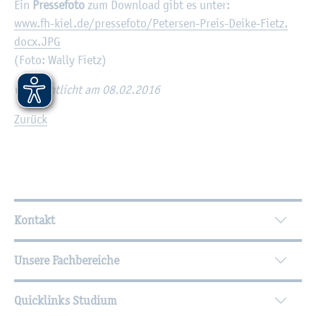
Ein
Pres­se­fo­to
zum Down­load gibt es unter:
www.​fh-​kiel.​de/​pressefoto/​Petersen-​Preis-​Deike-​Fietz.​
docx.​JPG
(Foto: Wally Fietz)
ver­öf­fent­licht am 08.02.2016
Zu­rück
Wei­ter­füh­ren­de In­for­ma­tio­nen
Kontakt
Unsere Fachbereiche
Quicklinks Studium