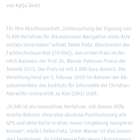
von Katja Jantz
©
Fach­hoch­schu­le Kiel
Für ihre Ab­schluss­ar­beit „Un­ter­su­chung der Eig­nung von
SLAM-Ver­fah­ren für die au­to­no­me Na­vi­ga­ti­on eines AUV
mit­tels So­nar­da­ten“ er­hielt Deike Fietz, Ab­sol­ven­tin der
Fach­hoch­schu­le Kiel (FH Kiel), den ers­ten Preis im Be­
reich Ba­che­lor der Prof. Dr. Wer­ner Pe­ter­sen-Prei­se der
Tech­nik 2015. Der Preis ist mit 2.000 Euro do­tiert. Die
Ver­lei­hung fand am 5. Fe­bru­ar 2016 im Rah­men der Ab­
sol­ven­ten­fei­er des In­sti­tuts für In­for­ma­tik der Chris­ti­an-
Al­brechts-Uni­ver­si­tät zu Kiel (CAU) statt.
„SLAM ist ein in­no­va­ti­ves Ver­fah­ren, mit des­sen Hilfe
mo­bi­le Ro­bo­ter ohne eine ab­so­lu­te Po­si­tio­nie­rung wie
GPS und ohne Karte in einer neuen Um­ge­bung na­vi­gie­ren
kön­nen“, er­klärt Deike Fietz. Unter Was­ser ist dies be­son­
ders be­deut­sam, da Un­ter­was­ser­fahr­zeu­ge (Au­to­no­mous