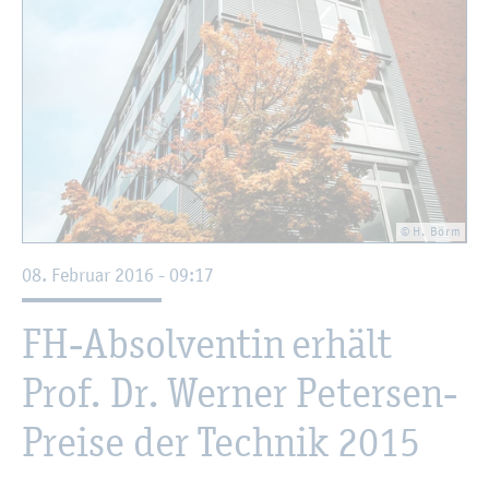
© H. Börm
08. Fe­bru­ar 2016 - 09:17
FH-Ab­sol­ven­tin er­hält
Prof. Dr. Wer­ner Pe­ter­sen-
Prei­se der Tech­nik 2015