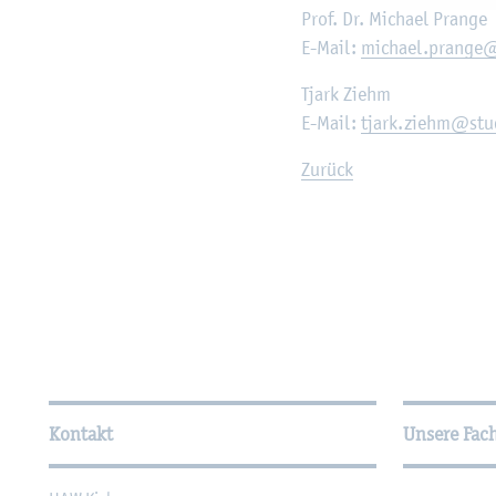
Prof. Dr. Mi­cha­el Pran­ge
E-Mail:
mi­cha­el.​prange@​
Tjark Ziehm
E-Mail:
tjark.​ziehm@​stud
Zu­rück
Wei­ter­füh­ren­de In­for­ma
Kontakt
Unsere Fac