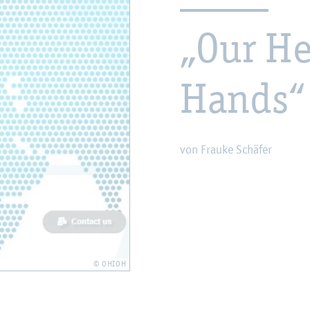
„Our He
Hands“
von Frau­ke Schä­fer
© OHIOH