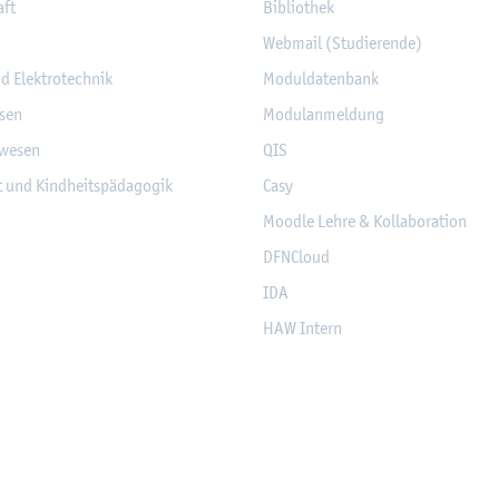
aft
Bi­blio­thek
Web­mail (Stu­die­ren­de)
nd Elek­tro­tech­nik
Mo­dul­da­ten­bank
­sen
Mo­du­l­an­mel­dung
­we­sen
QIS
it und Kind­heits­päd­ago­gik
Casy
Mood­le Lehre & Kol­la­bo­ra­ti­on
DF­NCloud
IDA
HAW In­tern