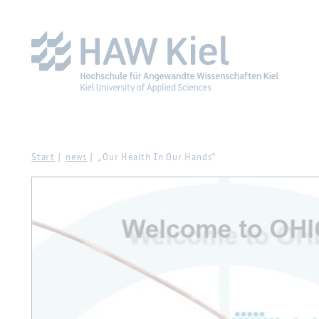
Zur Haupt­na­vi­ga­ti­on sprin­gen
Zum Haupt­in­halt sprin­g
Start
news
„Our Health In Our Hands“