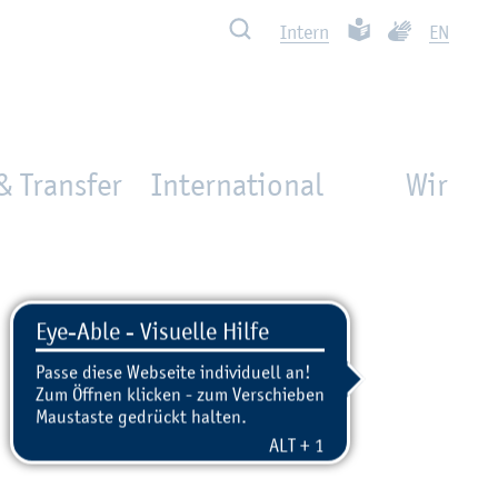
Such­ben
Leich­te Spra­che
Ge­bär­den­spra
In­tern
EN
& Transfer
International
Wir