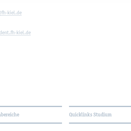
fh-​kiel.​de
ent.​fh-​kiel.​de
­tio­nen
hbereiche
Quicklinks Studium