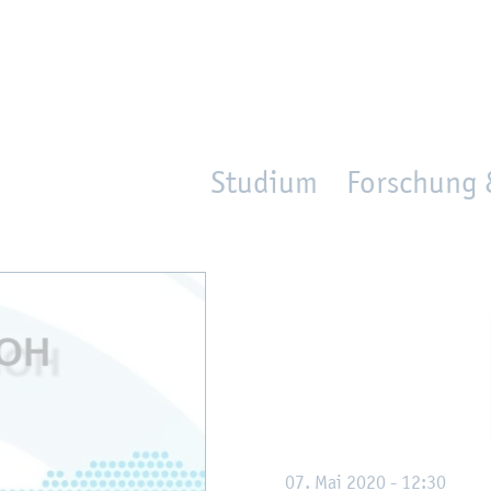
en
Zur Un­ter­na­vi­ga­ti­on sprin­gen
per­son_­se­arch
mo­ve­d_lo­ca­ti­on
Studium
Forschung 
07. Mai 2020 - 12:30