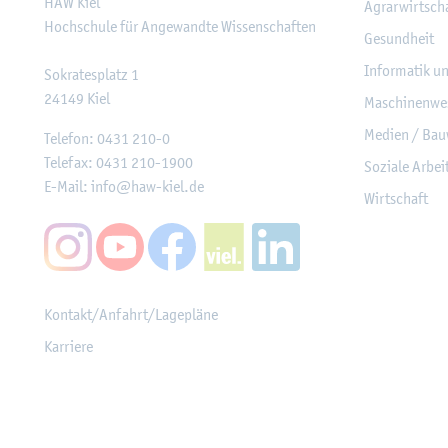
HAW Kiel
Agrar­wirt­sch
Hoch­schu­le für An­ge­wand­te Wis­sen­schaf­ten
Ge­sund­heit
In­for­ma­tik u
So­kra­tes­platz 1
24149
Kiel
Ma­schi­nen­we
Me­di­en / Bau
Te­le­fon:
0431 210-0
Te­le­fax:
0431 210-1900
So­zia­le Ar­be
E-Mail:
info@​haw-​kiel.​de
Wirt­schaft
Kon­takt/An­fahrt/La­ge­plä­ne
Kar­rie­re