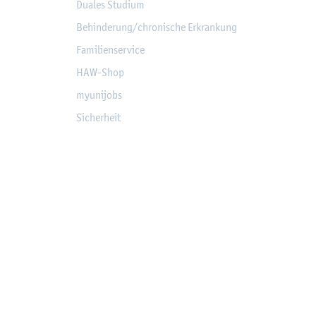
Dua­les Stu­di­um
Be­hin­de­rung/chro­ni­sche Er­kran­kung
Fa­mi­li­en­ser­vice
HAW-Shop
myu­ni­jobs
Si­cher­heit