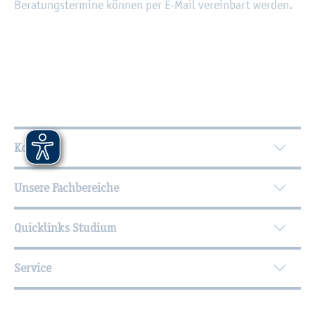
Be­ra­tungs­ter­mi­ne kön­nen per E-Mail ver­ein­bart wer­den.
Wei­ter­füh­ren­de In­for­ma­tio­nen
Kontakt
Unsere Fachbereiche
Quicklinks Studium
Service