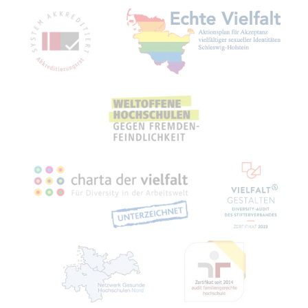
Mit­glied­schaf­ten, Aus­zeich­nun­gen,